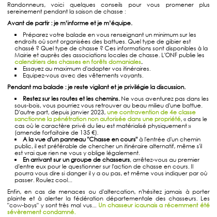
Randonneurs, voici quelques conseils pour vous promener plus
sereinement pendant la saison de chasse :
Avant de partir : je m’informe et je m’équipe.
Préparez votre balade en vous renseignant un minimum sur les
endroits où sont organisées des battues. Quel type de gibier est
chassé ? Quel type de chasse ? Ces informations sont disponibles à la
Mairie et auprès des associations locales de chasse. L'ONF publie les
calendriers des chasses en forêts domaniales
.
Essayez au maximum d'adapter vos itinéraires.
Equipez-vous avec des vêtements voyants.
Pendant ma balade : je reste vigilant et je privilégie la discussion.
Restez sur les routes et les chemins.
Ne vous aventurez pas dans les
sous-bois, vous pourriez vous retrouver au beau milieu d'une battue.
D'autre part, depuis janvier 2023,
une contravention de 4e classe
sanctionne la pénétration non autorisée dans une propriété
, « dans le
cas où le caractère privé du lieu est matérialisé physiquement »
(amende forfaitaire de 135 €).
A la vue d'un panneau "Chasse en cours"
à l'entrée d'un chemin
public, il est préférable de chercher un itinéraire alternatif, même s'il
est vrai que rien ne vous y oblige légalement.
En arrivant sur un groupe de chasseurs
, arrêtez-vous au premier
d'entre eux pour le questionner sur l'action de chasse en cours. Il
pourra vous dire si danger il y a ou pas, et même vous indiquer par où
passer. Roulez cool...
Enfin, en cas de menaces ou d'altercation, n'hésitez jamais à porter
plainte et à alerter la fédération départementale des chasseurs. Les
"cow-boys" y sont très mal vus...
Un chasseur icaunais a récemment été
sévèrement condamné.