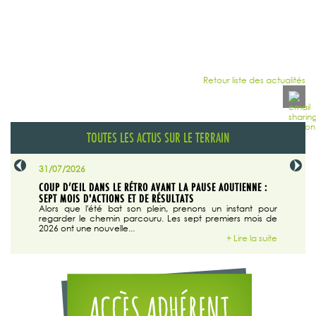
Retour liste des actualités
TOUTES LES ACTUS SUR LE TERRAIN
31/07/2026
29/07/20
SABLE
COUP D’ŒIL DANS LE RÉTRO AVANT LA PAUSE AOUTIENNE :
LA TRIBU
SEPT MOIS D'ACTIONS ET DE RÉSULTATS
Dans "En
tribune d
 du grand
Alors que l'été bat son plein, prenons un instant pour
regarder le chemin parcouru. Les sept premiers mois de
ire la suite
2026 ont une nouvelle...
+ Lire la suite