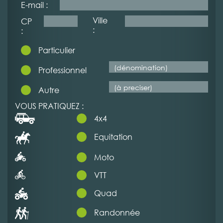
E-mail :
Ville
CP
:
:
Particulier
Professionnel
Autre
VOUS PRATIQUEZ :
4x4
Equitation
Moto
VTT
Quad
Randonnée