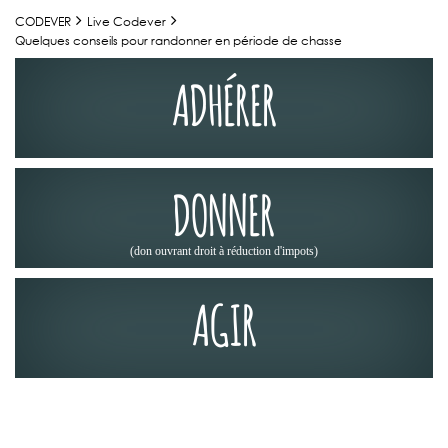
CODEVER
Live Codever
Quelques conseils pour randonner en période de chasse
ADHÉRER
DONNER
(don ouvrant droit à réduction d'impots)
AGIR
ACTUALITÉS