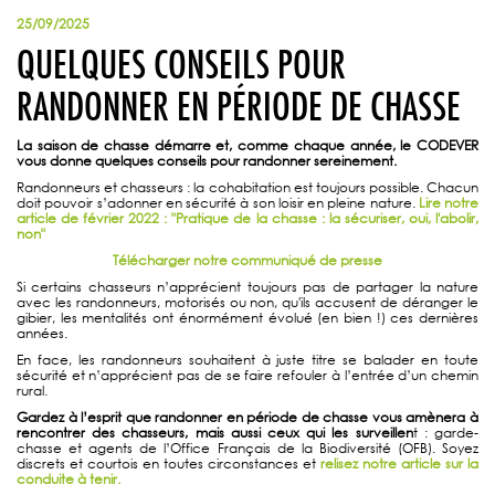
25/09/2025
QUELQUES CONSEILS POUR
RANDONNER EN PÉRIODE DE CHASSE
La saison de chasse démarre et, comme chaque année, le CODEVER
vous donne quelques conseils pour randonner sereinement.
Randonneurs et chasseurs : la cohabitation est toujours possible. Chacun
doit pouvoir s’adonner en sécurité à son loisir en pleine nature.
Lire notre
article de février 2022 : "Pratique de la chasse : la sécuriser, oui, l'abolir,
non"
Télécharger notre communiqué de presse
Si certains chasseurs n’apprécient toujours pas de partager la nature
avec les randonneurs, motorisés ou non, qu'ils accusent de déranger le
gibier, les mentalités ont énormément évolué (en bien !) ces dernières
années.
En face, les randonneurs souhaitent à juste titre se balader en toute
sécurité et n’apprécient pas de se faire refouler à l’entrée d’un chemin
rural.
Gardez à l’esprit que randonner en période de chasse vous amènera à
rencontrer des chasseurs, mais aussi ceux qui les surveillen
t : garde-
chasse et agents de l’Office Français de la Biodiversité (OFB). Soyez
discrets et courtois en toutes circonstances et
relisez notre article sur la
conduite à tenir.