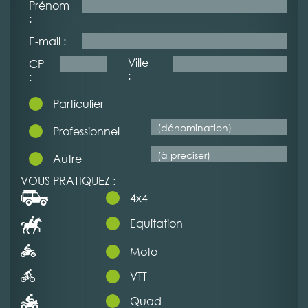
Prénom
:
E-mail :
Ville
CP
:
:
Particulier
Professionnel
Autre
VOUS PRATIQUEZ :
4x4
Equitation
Moto
VTT
Quad