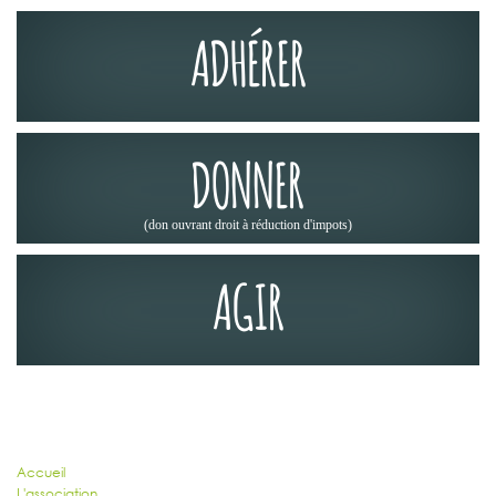
ADHÉRER
DONNER
(don ouvrant droit à réduction d'impots)
AGIR
PLAN DU SITE
Accueil
L'association