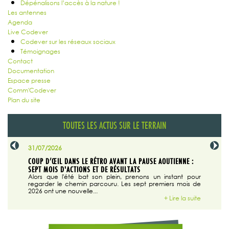
Dépénalisons l’accès à la nature !
Les antennes
Agenda
Live Codever
Codever sur les réseaux sociaux
Témoignages
Contact
Documentation
Espace presse
Comm'Codever
Plan du site
TOUTES LES ACTUS SUR LE TERRAIN
31/07/2026
29/07/20
SABLE
COUP D’ŒIL DANS LE RÉTRO AVANT LA PAUSE AOUTIENNE :
LA TRIBU
SEPT MOIS D'ACTIONS ET DE RÉSULTATS
Dans "En
tribune d
 du grand
Alors que l'été bat son plein, prenons un instant pour
regarder le chemin parcouru. Les sept premiers mois de
ire la suite
2026 ont une nouvelle...
+ Lire la suite