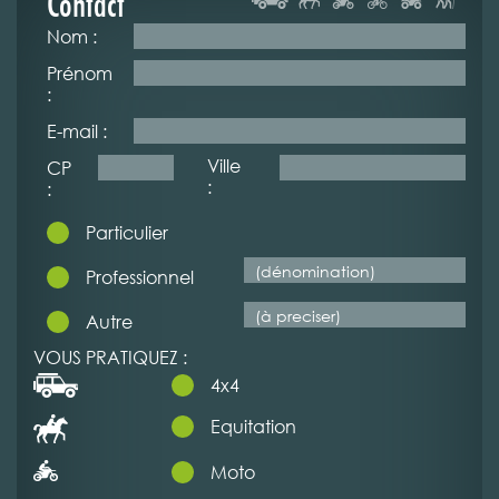
Contact
Nom :
Prénom
:
E-mail :
Ville
CP
:
:
Particulier
Professionnel
Autre
VOUS PRATIQUEZ :
4x4
Equitation
Moto