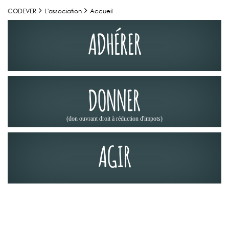
CODEVER
L'association
Accueil
ADHÉRER
DONNER
(don ouvrant droit à réduction d'impots)
AGIR
L'ASSOCIATION