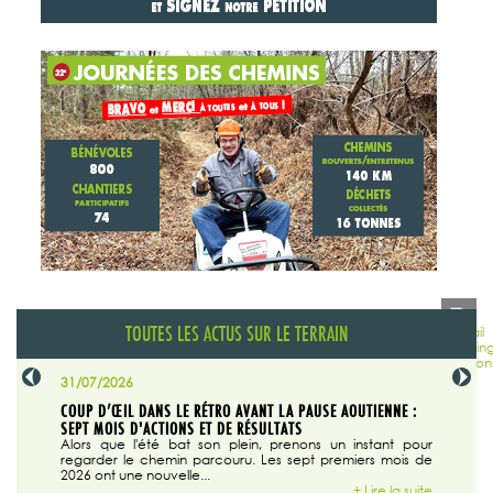
TOUTES LES ACTUS SUR LE TERRAIN
31/07/2026
29/07/20
SABLE
COUP D’ŒIL DANS LE RÉTRO AVANT LA PAUSE AOUTIENNE :
LA TRIBU
SEPT MOIS D'ACTIONS ET DE RÉSULTATS
Dans "En
tribune d
 du grand
Alors que l'été bat son plein, prenons un instant pour
regarder le chemin parcouru. Les sept premiers mois de
ire la suite
2026 ont une nouvelle...
+ Lire la suite