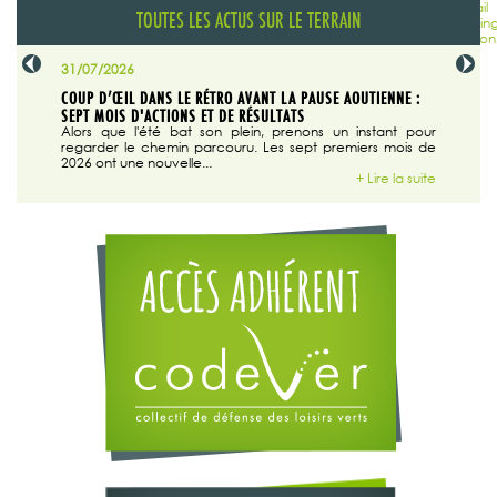
TOUTES LES ACTUS SUR LE TERRAIN
31/07/2026
29/07/20
SABLE
COUP D’ŒIL DANS LE RÉTRO AVANT LA PAUSE AOUTIENNE :
LA TRIBU
SEPT MOIS D'ACTIONS ET DE RÉSULTATS
Dans "En
tribune d
 du grand
Alors que l'été bat son plein, prenons un instant pour
regarder le chemin parcouru. Les sept premiers mois de
ire la suite
2026 ont une nouvelle...
+ Lire la suite