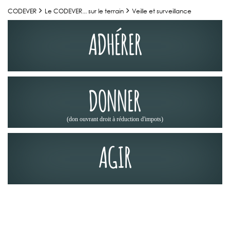
CODEVER
Le CODEVER... sur le terrain
Veille et surveillance
ADHÉRER
DONNER
(don ouvrant droit à réduction d'impots)
AGIR
LE CODEVER... SUR LE TERRAIN