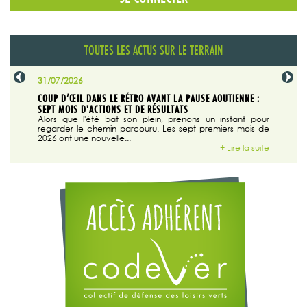
TOUTES LES ACTUS SUR LE TERRAIN
31/07/2026
29/07/20
SABLE
COUP D’ŒIL DANS LE RÉTRO AVANT LA PAUSE AOUTIENNE :
LA TRIBU
SEPT MOIS D'ACTIONS ET DE RÉSULTATS
Dans "En
tribune d
 du grand
Alors que l'été bat son plein, prenons un instant pour
regarder le chemin parcouru. Les sept premiers mois de
ire la suite
2026 ont une nouvelle...
+ Lire la suite