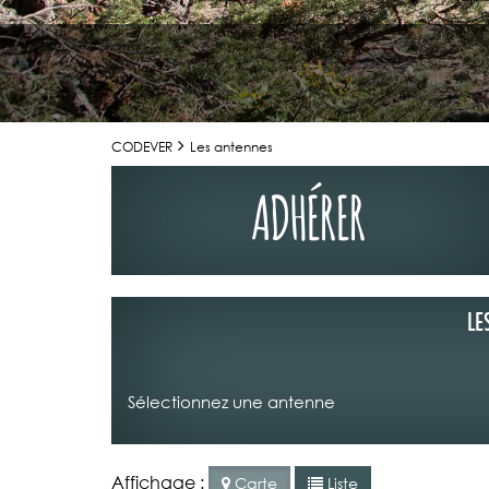
CODEVER
Les antennes
ADHÉRER
LE
02/07/2026
LA TRIBUNE DU
Sélectionnez une antenne
MAGAZINE N°1
Retrouvez la t
Mag" n°123 de 
Affichage :
Carte
Liste