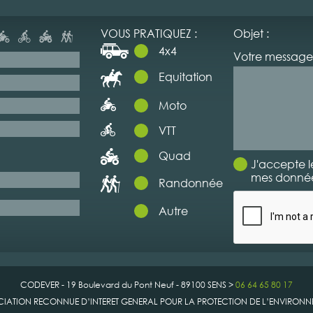
VOUS PRATIQUEZ :
Objet :
4x4
Votre message 
Equitation
Moto
VTT
Quad
J'accepte l
mes données
Randonnée
Autre
CODEVER - 19 Boulevard du Pont Neuf - 89100 SENS >
06 64 65 80 17
IATION RECONNUE D’INTERET GENERAL POUR LA PROTECTION DE L’ENVIRON