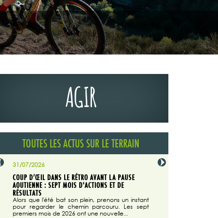
AGIR
TOUTES LES ACTUS SUR LE TERRAIN
31/07/2026
29/07/2026
COUP D’ŒIL DANS LE RÉTRO AVANT LA PAUSE
LA TRIBUNE DU CODEVER
NÉE
AOUTIENNE : SEPT MOIS D'ACTIONS ET DE
MAGAZINE N°140
on du
RÉSULTATS
Dans "Enduro M
e...
d'août/septembre 2026, 
Alors que l'été bat son plein, prenons un instant
 suite
succès du Codever.
pour regarder le chemin parcouru. Les sept
premiers mois de 2026 ont une nouvelle...