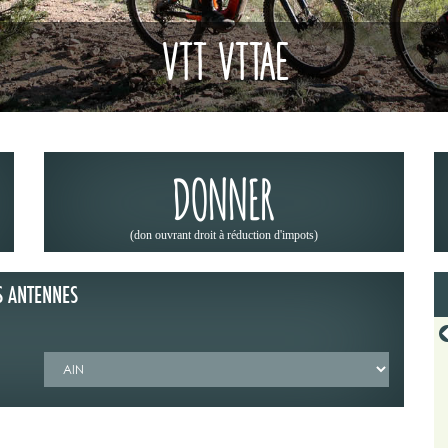
VTT VTTAE
DONNER
(don ouvrant droit à réduction d'impots)
S ANTENNES
19/06/2026
 CODEVER DANS OFFROAD 4X4
LA « MÉTÉO DES FORÊTS » : UN RÉFLEXE
23
INDISPENSABLE AVANT DE PARTIR EN RANDON
ribune du Codever dans "Off Road
Depuis 2023, Météo-France met à dispositi
juin 2026.
grand public la « météo des forêts », une cart
+ Lire la suite
+ Lire la