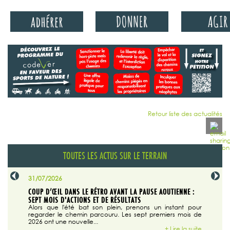
Retour liste des actualités
TOUTES LES ACTUS SUR LE TERRAIN
31/07/2026
29/07/20
SABLE
COUP D’ŒIL DANS LE RÉTRO AVANT LA PAUSE AOUTIENNE :
LA TRIBU
SEPT MOIS D'ACTIONS ET DE RÉSULTATS
Dans "En
tribune d
 du grand
Alors que l'été bat son plein, prenons un instant pour
regarder le chemin parcouru. Les sept premiers mois de
ire la suite
2026 ont une nouvelle...
+ Lire la suite