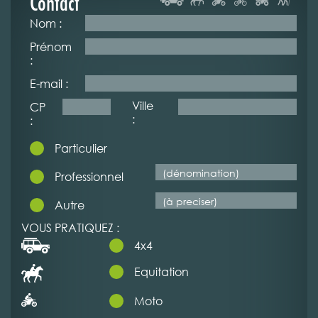
Contact
Nom :
Prénom
:
E-mail :
Ville
CP
:
:
Particulier
Professionnel
Autre
VOUS PRATIQUEZ :
4x4
Equitation
Moto