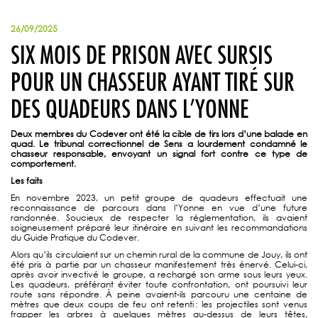
26/09/2025
SIX MOIS DE PRISON AVEC SURSIS
POUR UN CHASSEUR AYANT TIRÉ SUR
DES QUADEURS DANS L’YONNE
Deux membres du Codever ont été la cible de tirs lors d’une balade en
quad. Le tribunal correctionnel de Sens a lourdement condamné le
chasseur responsable, envoyant un signal fort contre ce type de
comportement.
Les faits
En novembre 2023, un petit groupe de quadeurs effectuait une
reconnaissance de parcours dans l’Yonne en vue d’une future
randonnée. Soucieux de respecter la réglementation, ils avaient
soigneusement préparé leur itinéraire en suivant les recommandations
du Guide Pratique du Codever.
Alors qu’ils circulaient sur un chemin rural de la commune de Jouy, ils ont
été pris à partie par un chasseur manifestement très énervé. Celui-ci,
après avoir invectivé le groupe, a rechargé son arme sous leurs yeux.
Les quadeurs, préférant éviter toute confrontation, ont poursuivi leur
route sans répondre. À peine avaient-ils parcouru une centaine de
mètres que deux coups de feu ont retenti : les projectiles sont venus
frapper les arbres à quelques mètres au-dessus de leurs têtes,