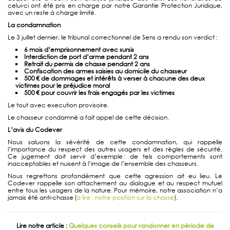
celui-ci ont été pris en charge par notre Garantie Protection Juridique,
avec un reste à charge limité.
La condamnation
Le 3 juillet dernier, le tribunal correctionnel de Sens a rendu son verdict :
6 mois d’emprisonnement avec sursis
Interdiction de port d’arme pendant 2 ans
Retrait du permis de chasse pendant 2 ans
Confiscation des armes saisies au domicile du chasseur
500
€ de dommages et int
ér
êts
à verser
à chacune des deux
victimes pour le pr
éjudice moral
500
€ pour couvrir les frais engag
és par les victimes
Le tout avec execution provisoire.
Le chasseur condamné a fait appel de cette décision.
L’avis du Codever
Nous saluons la sévérité de cette condamnation, qui rappelle
l’importance du respect des autres usagers et des règles de sécurité.
Ce jugement doit servir d’exemple : de tels comportements sont
inacceptables et nuisent à l’image de l’ensemble des chasseurs.
Nous regrettons profondément que cette agression ait eu lieu. Le
Codever rappelle son attachement au dialogue et au respect mutuel
entre tous les usagers de la nature. Pour mémoire, notre association n’a
jamais été anti-chasse (
à lire : notre position sur la chasse
).
Lire notre article :
Quelques conseils pour randonner en période de