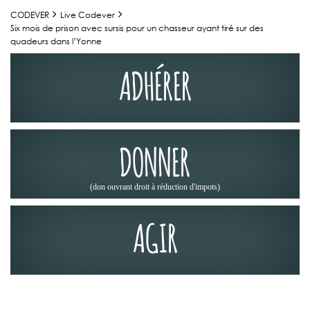
CODEVER
Live Codever
Six mois de prison avec sursis pour un chasseur ayant tiré sur des
quadeurs dans l’Yonne
ADHÉRER
DONNER
(don ouvrant droit à réduction d'impots)
AGIR
ACTUALITÉS