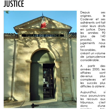
JUSTICE
Depuis ses
origines, le
Codever et ses
adhérents ont fait
valoir leurs droits
en justice. Dans
les années 90
(plus de 140
procès), les
jugements nous
ont été
favorables,
créant un volume
de jurisprudence
considérable.
A partir des
années 2000, les
affaires sont
devenus plus
complexes et
les succès plus
difficiles à obtenir.
Aujourd'hui, si
nous poursuivons
les recours aux
tribunaux, c'est
donc d'une