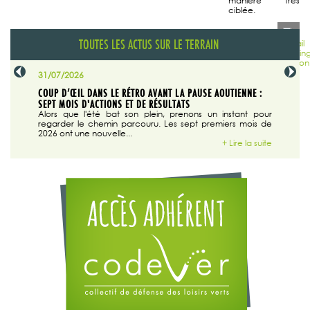
manière très
ciblée.
TOUTES LES ACTUS SUR LE TERRAIN
31/07/2026
29/07/20
SABLE
COUP D’ŒIL DANS LE RÉTRO AVANT LA PAUSE AOUTIENNE :
LA TRIBU
SEPT MOIS D'ACTIONS ET DE RÉSULTATS
Dans "En
tribune d
 du grand
Alors que l'été bat son plein, prenons un instant pour
regarder le chemin parcouru. Les sept premiers mois de
ire la suite
2026 ont une nouvelle...
+ Lire la suite