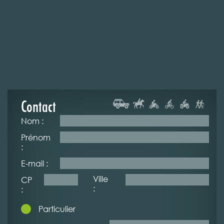
Contact
Nom :
Prénom
:
E-mail :
Ville
CP
:
:
Particulier