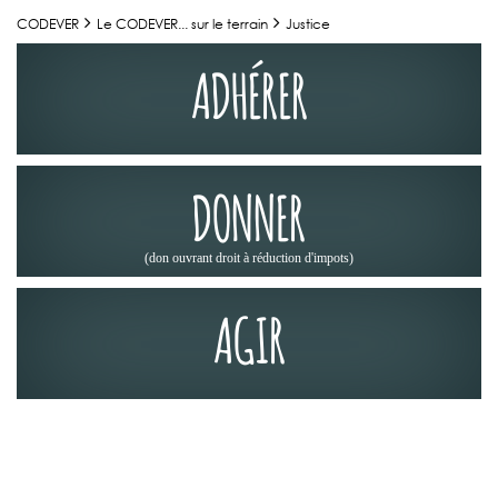
CODEVER
Le CODEVER... sur le terrain
Justice
ADHÉRER
DONNER
(don ouvrant droit à réduction d'impots)
AGIR
LE CODEVER... SUR LE TERRAIN