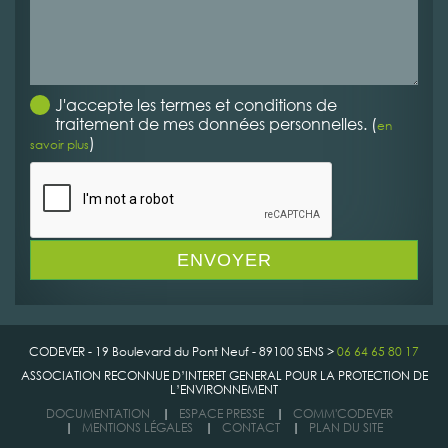
J'accepte les termes et conditions de
traitement de mes données personnelles. (
en
)
savoir plus
CODEVER - 19 Boulevard du Pont Neuf - 89100 SENS >
06 64 65 80 17
ASSOCIATION RECONNUE D’INTERET GENERAL POUR LA PROTECTION DE
L’ENVIRONNEMENT
DOCUMENTATION
|
ESPACE PRESSE
|
COMM'CODEVER
|
MENTIONS LÉGALES
|
CONTACT
|
PLAN DU SITE