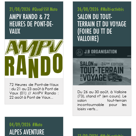
Proposées en parallèle des 72 Heures de Pont-de-Vaux et en
21/08/2026
#Quad-SSV Moto
26/08/2026
#Multi-activités
partenariat avec le CODEVER, les amateurs de rando pourront
comme chaque année découvrir les chemins nord mâconnais
AMPV RANDO & 72
SALON DU TOUT-
!
et du clunysois,
le samedi 22 août
. Seul ou accompagné, on
HEURES DE PONT-DE-
TERRAIN ET DU VOYAGE
peut venir en Quad, maxi-trail, SSV, dès lors qu’ils sont bien
homologués « route ».
VAUX
(FOIRE DU TT DE
VALLOIRE)
Pour s’inscrire, cliquez-ici.
Jusqu'au 23/08/2026 à 00:00
72 Heures de Pont-de-Vaux
: du 21 au 23 août à Pont de
Du 26 au 30 août, à Valloire
Vaux (01) // AMPV Rando :
(73), stand n° (en cours). Le
22 août à Pont de Vaux...
salon tout-terrain
incontournable pour les
loisirs verts...
04/09/2026
#Moto
ALPES AVENTURE
12/09/2026
#Multi-activités