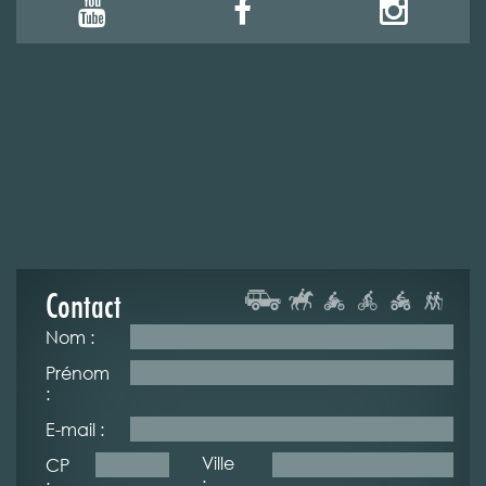
Contact
Nom :
Prénom
:
E-mail :
Ville
CP
:
: