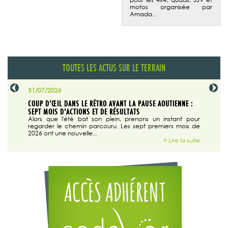
motos organisée par
Amada...
TOUTES LES ACTUS SUR LE TERRAIN
31/07/2026
29/07/20
SABLE
COUP D’ŒIL DANS LE RÉTRO AVANT LA PAUSE AOUTIENNE :
LA TRIBU
SEPT MOIS D'ACTIONS ET DE RÉSULTATS
Dans "En
tribune d
 du grand
Alors que l'été bat son plein, prenons un instant pour
regarder le chemin parcouru. Les sept premiers mois de
ire la suite
2026 ont une nouvelle...
+ Lire la suite