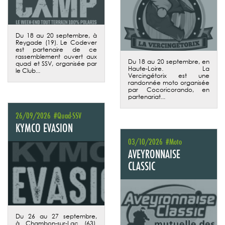
Du 18 au 20 septembre, à
Reygade (19). Le Codever
est partenaire de ce
rassemblement ouvert aux
Du 18 au 20 septembre, en
quad et SSV, organisée par
Haute-Loire. La
le Club...
Vercingétorix est une
randonnée moto organisée
par Cocoricorando, en
partenariat...
26/09/2026
#Quad-SSV
KYMCO EVASION
03/10/2026
#Moto
AVEYRONNAISE
CLASSIC
Du 26 au 27 septembre,
à Chambon-sur-Lac (63).