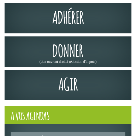
ADHÉRER
DONNER
(don ouvrant droit à réduction d'impots)
AGIR
A VOS AGENDAS