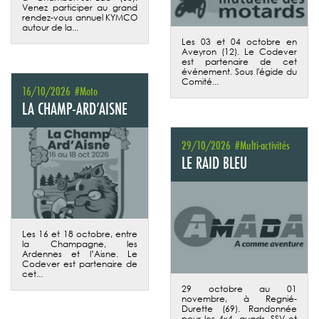
Venez participer au grand
rendez-vous annuel KYMCO
autour de la...
Les 03 et 04 octobre en
Aveyron (12). Le Codever
est partenaire de cet
événement. Sous l'égide du
Comité...
16/10/2026
#Moto
LA CHAMP-ARD’AISNE
29/10/2026
#Multi-activités
LE RAID BLEU
Les 16 et 18 octobre, entre
la Champagne, les
Ardennes et l’Aisne. Le
Codever est partenaire de
cet...
29 octobre au 01
novembre, à Regnié-
Durette (69). Randonnée
pour les 4x4, quads, SSV et