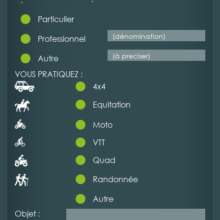
Particulier
Professionnel
Autre
VOUS PRATIQUEZ :
4x4
Equitation
Moto
VTT
Quad
Randonnée
Autre
Objet :