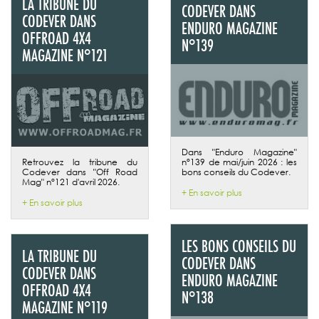
LA TRIBUNE DU
CODEVER DANS
CODEVER DANS
ENDURO MAGAZINE
OFFROAD 4X4
N°139
MAGAZINE N°121
Dans "Enduro Magazine"
Retrouvez la tribune du
n°139 de mai/juin 2026 : les
Codever dans "Off Road
bons conseils du Codever.
Mag" n°121 d'avril 2026.
+ En savoir plus
+ En savoir plus
LES BONS CONSEILS DU
LA TRIBUNE DU
CODEVER DANS
CODEVER DANS
ENDURO MAGAZINE
OFFROAD 4X4
N°138
MAGAZINE N°119