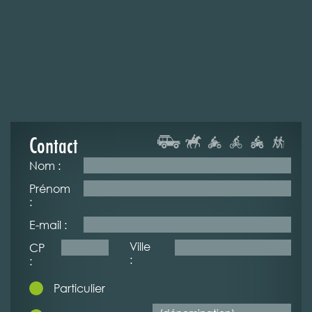
Contact
Nom :
Prénom
:
E-mail :
Ville
CP
:
:
Particulier