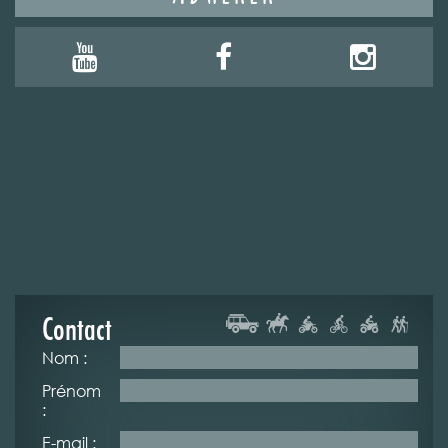
Contact
Nom :
Prénom
:
E-mail :