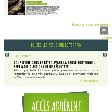
Retour liste des actualités
TOUTES LES ACTUS SUR LE TERRAIN
31/07/2026
29/07/20
SABLE
COUP D’ŒIL DANS LE RÉTRO AVANT LA PAUSE AOUTIENNE :
LA TRIBU
SEPT MOIS D'ACTIONS ET DE RÉSULTATS
Dans "En
tribune d
 du grand
Alors que l'été bat son plein, prenons un instant pour
regarder le chemin parcouru. Les sept premiers mois de
ire la suite
2026 ont une nouvelle...
+ Lire la suite