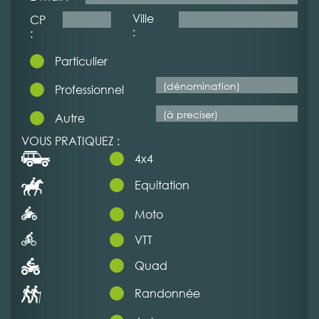
Ville
CP
:
:
Particulier
Professionnel
Autre
VOUS PRATIQUEZ :
4x4
Equitation
Moto
VTT
Quad
Randonnée