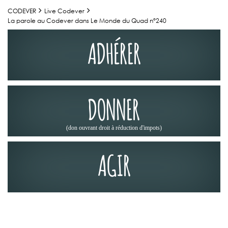
CODEVER
Live Codever
La parole au Codever dans Le Monde du Quad n°240
ADHÉRER
DONNER
(don ouvrant droit à réduction d'impots)
AGIR
LA PRESSE EN PARLE