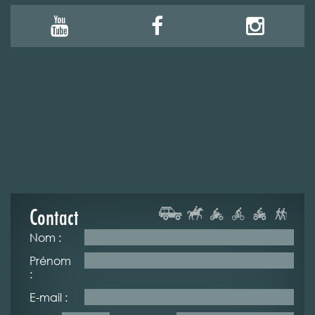
Contact
Nom :
Prénom
:
E-mail :