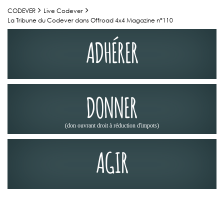
CODEVER
Live Codever
La Tribune du Codever dans Offroad 4x4 Magazine n°110
ADHÉRER
DONNER
(don ouvrant droit à réduction d'impots)
AGIR
LA PRESSE EN PARLE