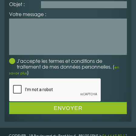
Objet :
Votre message :
J'accepte les termes et conditions de
traitement de mes données personnelles. (
en
)
savoir plus
CODEVER - 19 Boulevard du Pont Neuf - 89100 SENS >
06 64 65 80 17