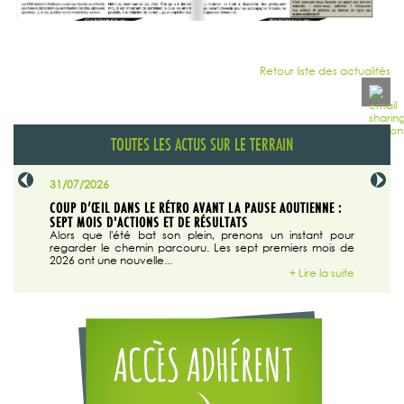
Retour liste des actualités
TOUTES LES ACTUS SUR LE TERRAIN
31/07/2026
29/07/20
SABLE
COUP D’ŒIL DANS LE RÉTRO AVANT LA PAUSE AOUTIENNE :
LA TRIBU
SEPT MOIS D'ACTIONS ET DE RÉSULTATS
Dans "En
tribune d
 du grand
Alors que l'été bat son plein, prenons un instant pour
regarder le chemin parcouru. Les sept premiers mois de
ire la suite
2026 ont une nouvelle...
+ Lire la suite