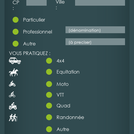
Ville
CP
:
:
Particulier
Professionnel
Autre
VOUS PRATIQUEZ :
4x4
Equitation
Moto
VTT
Quad
Randonnée
Autre