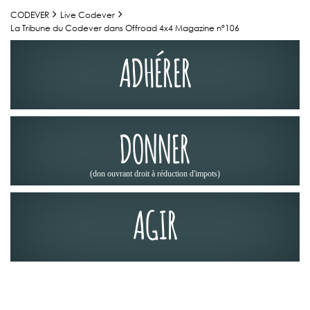
CODEVER
Live Codever
La Tribune du Codever dans Offroad 4x4 Magazine n°106
ADHÉRER
DONNER
(don ouvrant droit à réduction d'impots)
AGIR
LA PRESSE EN PARLE