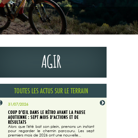
AGIR
TOUTES LES ACTUS SUR LE TERRAIN
31/07/2026
29/07/2026
COUP D’ŒIL DANS LE RÉTRO AVANT LA PAUSE
LA TRIBUNE DU CODEVER
NÉE
AOUTIENNE : SEPT MOIS D'ACTIONS ET DE
MAGAZINE N°140
on du
RÉSULTATS
Dans "Enduro M
e...
d'août/septembre 2026, 
Alors que l'été bat son plein, prenons un instant
 suite
succès du Codever.
pour regarder le chemin parcouru. Les sept
premiers mois de 2026 ont une nouvelle...