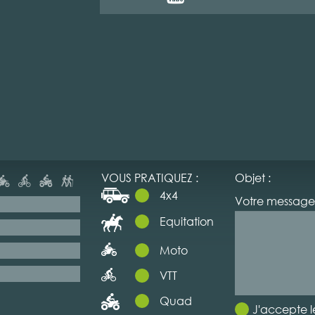
VOUS PRATIQUEZ :
Objet :
4x4
Votre message 
Equitation
Moto
VTT
Quad
J'accepte l