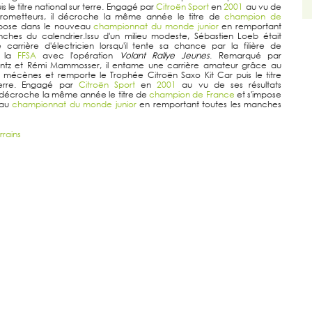
is le titre national sur terre. Engagé par
Citroën Sport
en
2001
au vu de
 prometteurs, il décroche la même année le titre de
champion de
mpose dans le nouveau
championnat du monde junior
en remportant
nches du calendrier.Issu d'un milieu modeste, Sébastien Loeb était
carrière d'électricien lorsqu'il tente sa chance par la filière de
e la
FFSA
avec l'opération
Volant Rallye Jeunes
. Remarqué par
ntz et Rémi Mammosser, il entame une carrière amateur grâce au
 mécènes et remporte le Trophée Citroën Saxo Kit Car puis le titre
 terre. Engagé par
Citroën Sport
en
2001
au vu de ses résultats
l décroche la même année le titre de
champion de France
et s'impose
eau
championnat du monde junior
en remportant toutes les manches
rrains