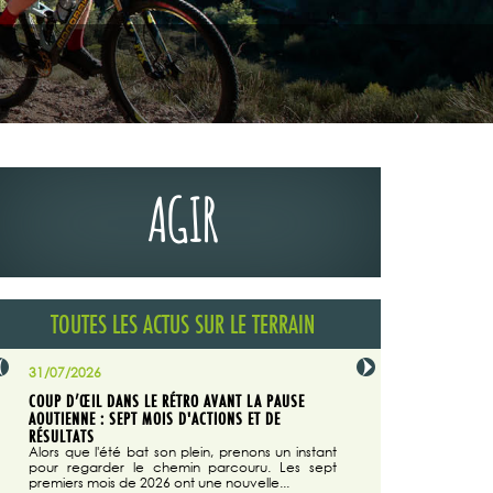
AGIR
TOUTES LES ACTUS SUR LE TERRAIN
31/07/2026
29/07/2026
COUP D’ŒIL DANS LE RÉTRO AVANT LA PAUSE
LA TRIBUNE DU CODEVER
NÉE
AOUTIENNE : SEPT MOIS D'ACTIONS ET DE
MAGAZINE N°140
on du
RÉSULTATS
Dans "Enduro M
e...
d'août/septembre 2026, 
Alors que l'été bat son plein, prenons un instant
 suite
succès du Codever.
pour regarder le chemin parcouru. Les sept
premiers mois de 2026 ont une nouvelle...