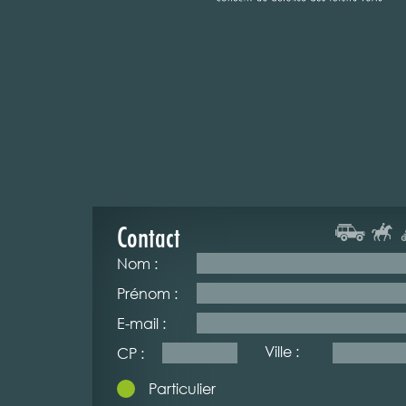
Contact
Nom :
Prénom :
E-mail :
Ville :
CP :
Particulier