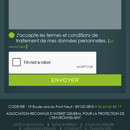
J'accepte les termes et conditions de
traitement de mes données personnelles. (
en
)
savoir plus
CODEVER - 19 Boulevard du Pont Neuf - 89100 SENS >
06 64 65 80 17
ASSOCIATION RECONNUE D’INTERET GENERAL POUR LA PROTECTION DE
L’ENVIRONNEMENT
DOCUMENTATION
|
ESPACE PRESSE
|
COMM'CODEVER
|
MENTIONS LÉGALES
|
CONTACT
|
PLAN DU SITE