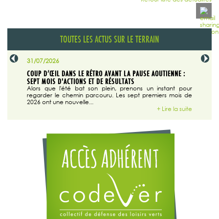
TOUTES LES ACTUS SUR LE TERRAIN
31/07/2026
29/07/20
SABLE
COUP D’ŒIL DANS LE RÉTRO AVANT LA PAUSE AOUTIENNE :
LA TRIBU
SEPT MOIS D'ACTIONS ET DE RÉSULTATS
Dans "En
tribune d
 du grand
Alors que l'été bat son plein, prenons un instant pour
regarder le chemin parcouru. Les sept premiers mois de
ire la suite
2026 ont une nouvelle...
+ Lire la suite