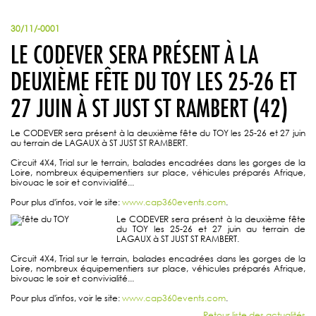
30/11/-0001
LE CODEVER SERA PRÉSENT À LA
DEUXIÈME FÊTE DU TOY LES 25-26 ET
27 JUIN À ST JUST ST RAMBERT (42)
Le CODEVER sera présent à la deuxième fête du TOY les 25-26 et 27 juin
au terrain de LAGAUX à ST JUST ST RAMBERT.
Circuit 4X4, Trial sur le terrain, balades encadrées dans les gorges de la
Loire, nombreux équipementiers sur place, véhicules préparés Afrique,
bivouac le soir et convivialité...
Pour plus d'infos, voir le site:
www.cap360events.com
.
Le CODEVER sera présent à la deuxième fête
du TOY les 25-26 et 27 juin au terrain de
LAGAUX à ST JUST ST RAMBERT.
Circuit 4X4, Trial sur le terrain, balades encadrées dans les gorges de la
Loire, nombreux équipementiers sur place, véhicules préparés Afrique,
bivouac le soir et convivialité...
Pour plus d'infos, voir le site:
www.cap360events.com
.
Retour liste des actualités