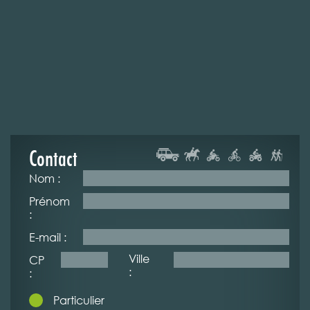
Contact
Nom :
Prénom
:
E-mail :
Ville
CP
:
:
Particulier