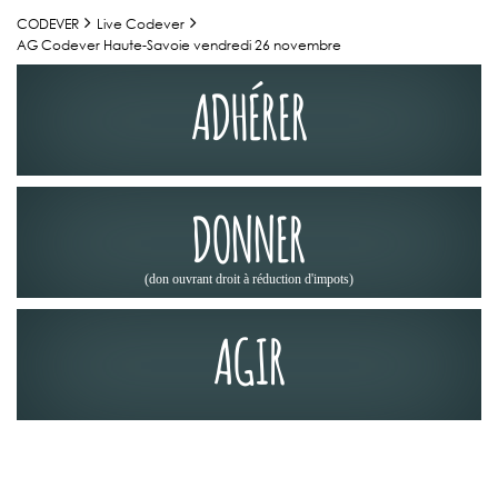
CODEVER
Live Codever
AG Codever Haute-Savoie vendredi 26 novembre
ADHÉRER
DONNER
(don ouvrant droit à réduction d'impots)
AGIR
ACTUALITÉS