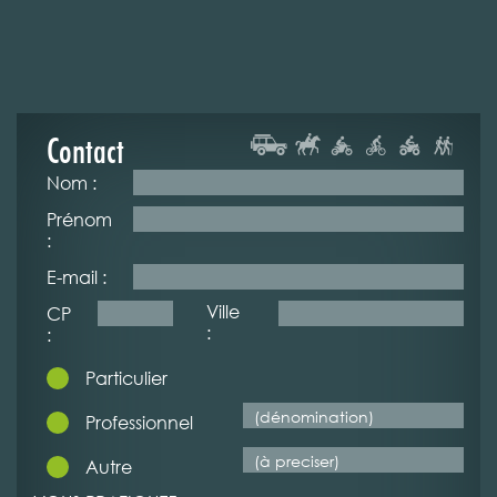
Contact
Nom :
Prénom
:
E-mail :
Ville
CP
:
:
Particulier
Professionnel
Autre