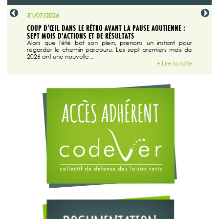
31/07/2026
29/07/20
SABLE
COUP D’ŒIL DANS LE RÉTRO AVANT LA PAUSE AOUTIENNE :
LA TRIBU
SEPT MOIS D'ACTIONS ET DE RÉSULTATS
Dans "En
tribune d
 du grand
Alors que l'été bat son plein, prenons un instant pour
regarder le chemin parcouru. Les sept premiers mois de
ire la suite
2026 ont une nouvelle...
+ Lire la suite