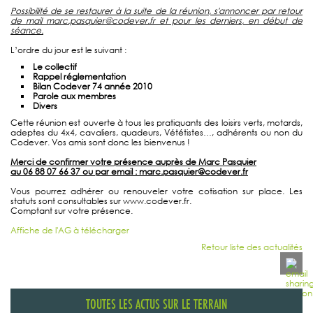
Possibilité de se restaurer à la suite de la réunion, s'annoncer par retour
de mail marc.pasquier@codever.fr et pour les derniers, en début de
séance.
L’ordre du jour est le suivant :
Le collectif
Rappel réglementation
Bilan Codever 74 année 2010
Parole aux membres
Divers
Cette réunion est ouverte à tous les pratiquants des loisirs verts, motards,
adeptes du 4x4, cavaliers, quadeurs, Vététistes…, adhérents ou non du
Codever. Vos amis sont donc les bienvenus !
Merci de confirmer votre présence auprès de Marc Pasquier
au 06 88 07 66 37 ou par email : marc.pasquier@codever.fr
Vous pourrez adhérer ou renouveler votre cotisation sur place. Les
statuts sont consultables sur www.codever.fr.
Comptant sur votre présence.
Affiche de l'AG à télécharger
Retour liste des actualités
TOUTES LES ACTUS SUR LE TERRAIN