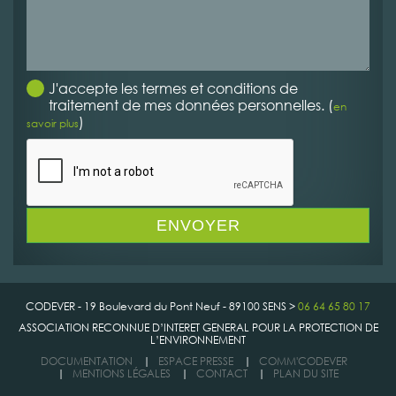
J'accepte les termes et conditions de
traitement de mes données personnelles. (
en
)
savoir plus
CODEVER - 19 Boulevard du Pont Neuf - 89100 SENS >
06 64 65 80 17
ASSOCIATION RECONNUE D’INTERET GENERAL POUR LA PROTECTION DE
L’ENVIRONNEMENT
DOCUMENTATION
|
ESPACE PRESSE
|
COMM'CODEVER
|
MENTIONS LÉGALES
|
CONTACT
|
PLAN DU SITE