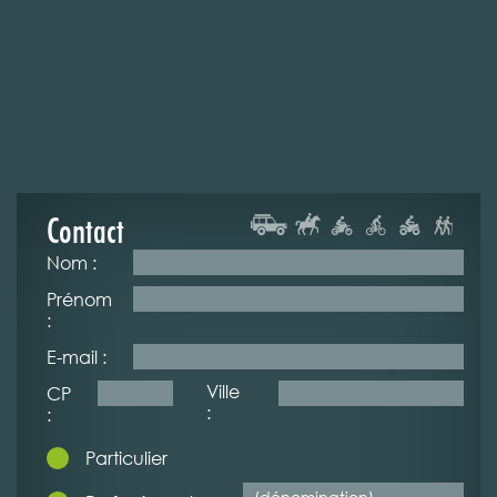
Contact
Nom :
Prénom
:
E-mail :
Ville
CP
:
:
Particulier