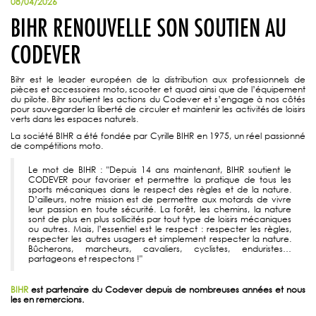
08/04/2026
BIHR RENOUVELLE SON SOUTIEN AU
CODEVER
Bihr est le leader européen de la distribution aux professionnels de
pièces et accessoires moto, scooter et quad ainsi que de l’équipement
du pilote. Bihr soutient les actions du Codever et s’engage à nos côtés
pour sauvegarder la liberté de circuler et maintenir les activités de loisirs
verts dans les espaces naturels.
La société BIHR a été fondée par Cyrille BIHR en 1975, un réel passionné
de compétitions moto.
Le mot de BIHR : "Depuis 14 ans maintenant, BIHR soutient le
CODEVER pour favoriser et permettre la pratique de tous les
sports mécaniques dans le respect des règles et de la nature.
D’ailleurs, notre mission est de permettre aux motards de vivre
leur passion en toute sécurité. La forêt, les chemins, la nature
sont de plus en plus sollicités par tout type de loisirs mécaniques
ou autres. Mais, l’essentiel est le respect : respecter les règles,
respecter les autres usagers et simplement respecter la nature.
Bûcherons, marcheurs, cavaliers, cyclistes, enduristes…
partageons et respectons !"
BIHR
est partenaire du Codever depuis de nombreuses années et nous
les en remercions.