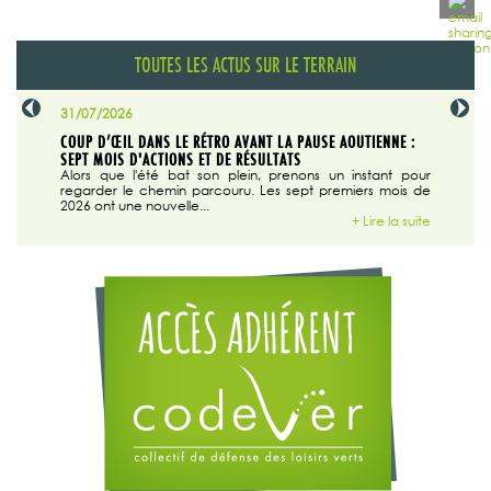
TOUTES LES ACTUS SUR LE TERRAIN
31/07/2026
29/07/20
SABLE
COUP D’ŒIL DANS LE RÉTRO AVANT LA PAUSE AOUTIENNE :
LA TRIBU
SEPT MOIS D'ACTIONS ET DE RÉSULTATS
Dans "En
tribune d
 du grand
Alors que l'été bat son plein, prenons un instant pour
regarder le chemin parcouru. Les sept premiers mois de
ire la suite
2026 ont une nouvelle...
+ Lire la suite