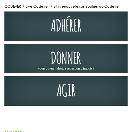
CODEVER
Live Codever
Bihr renouvelle son soutien au Codever
ADHÉRER
DONNER
(don ouvrant droit à réduction d'impots)
AGIR
NOS PARTENAIRES