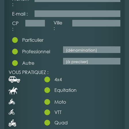
:
E-mail :
Ville
CP
:
:
Particulier
Professionnel
Autre
VOUS PRATIQUEZ :
4x4
Equitation
Moto
VTT
Quad