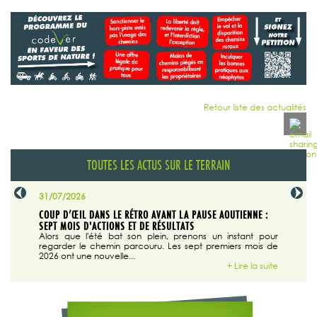
Retour liste des actualités
TOUTES LES ACTUS SUR LE TERRAIN
31/07/2026
29/07/20
SABLE
COUP D’ŒIL DANS LE RÉTRO AVANT LA PAUSE AOUTIENNE :
LA TRIBU
SEPT MOIS D'ACTIONS ET DE RÉSULTATS
Dans "En
tribune d
 du grand
Alors que l'été bat son plein, prenons un instant pour
regarder le chemin parcouru. Les sept premiers mois de
ire la suite
2026 ont une nouvelle...
+ Lire la suite