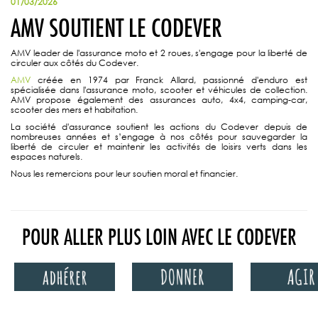
01/03/2026
AMV SOUTIENT LE CODEVER
AMV leader de l'assurance moto et 2 roues, s'engage pour la liberté de
circuler aux côtés du Codever.
AMV
créée en 1974 par Franck Allard, passionné d'enduro est
spécialisée dans l'assurance moto, scooter et véhicules de collection.
AMV propose également des assurances auto, 4x4, camping-car,
scooter des mers et habitation.
La société d'assurance soutient les actions du Codever depuis de
nombreuses années et s’engage à nos côtés pour sauvegarder la
liberté de circuler et maintenir les activités de loisirs verts dans les
espaces naturels.
Nous les remercions pour leur soutien moral et financier.
POUR ALLER PLUS LOIN AVEC LE CODEVER