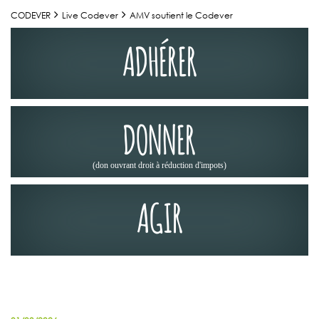
CODEVER
Live Codever
AMV soutient le Codever
ADHÉRER
DONNER
(don ouvrant droit à réduction d'impots)
AGIR
NOS PARTENAIRES