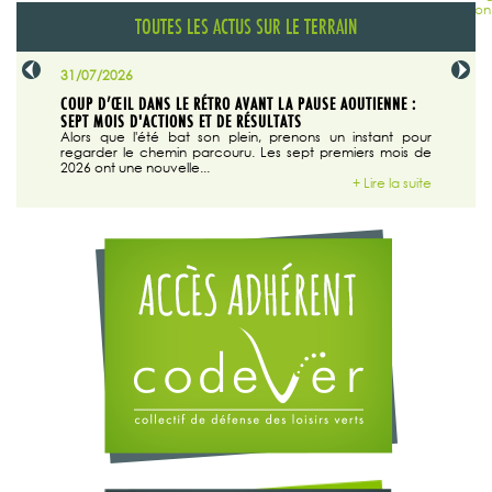
TOUTES LES ACTUS SUR LE TERRAIN
31/07/2026
29/07/20
SABLE
COUP D’ŒIL DANS LE RÉTRO AVANT LA PAUSE AOUTIENNE :
LA TRIBU
SEPT MOIS D'ACTIONS ET DE RÉSULTATS
Dans "En
tribune d
 du grand
Alors que l'été bat son plein, prenons un instant pour
regarder le chemin parcouru. Les sept premiers mois de
ire la suite
2026 ont une nouvelle...
+ Lire la suite