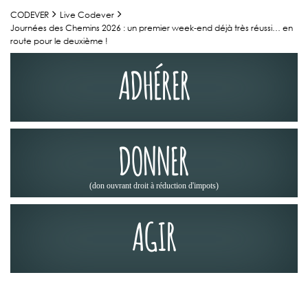
CODEVER
Live Codever
Journées des Chemins 2026 : un premier week‑end déjà très réussi… en
route pour le deuxième !
ADHÉRER
DONNER
(don ouvrant droit à réduction d'impots)
AGIR
JOURNÉES DES CHEMINS