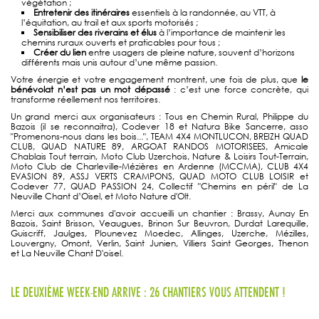
végétation ;
Entretenir des itinéraires
essentiels à la randonnée, au VTT, à
l’équitation, au trail et aux sports motorisés ;
Sensibiliser des riverains et élus
à l’importance de maintenir les
chemins ruraux ouverts et praticables pour tous ;
Créer du lien
entre usagers de pleine nature, souvent d’horizons
différents mais unis autour d’une même passion.
Votre énergie et votre engagement montrent, une fois de plus, que
le
bénévolat n’est pas un mot dépassé
: c’est une force concrète, qui
transforme réellement nos territoires.
Un grand merci aux organisateurs : Tous en Chemin Rural, Philippe du
Bazois (il se reconnaitra), Codever 18 et Natura Bike Sancerre, asso
"Promenons-nous dans les bois...", TEAM 4X4 MONTLUCON, BREIZH QUAD
CLUB, QUAD NATURE 89, ARGOAT RANDOS MOTORISEES, Amicale
Chablais Tout terrain, Moto Club Uzerchois, Nature & Loisirs Tout-Terrain,
Moto Club de Charleville-Mézières en Ardenne (MCCMA), CLUB 4X4
EVASION 89, ASSJ VERTS CRAMPONS, QUAD MOTO CLUB LOISIR et
Codever 77, QUAD PASSION 24, Collectif "Chemins en péril" de La
Neuville Chant d’Oisel, et Moto Nature d'Olt.
Merci aux communes d'avoir accueilli un chantier : Brassy, Aunay En
Bazois, Saint Brisson, Veaugues, Brinon Sur Beuvron, Durdat Larequille,
Guiscriff, Jaulges, Plounevez Moedec, Allinges, Uzerche, Mézilles,
Louvergny, Omont, Verlin, Saint Junien, Villiers Saint Georges, Thenon
et La Neuville Chant D'oisel.
LE DEUXIÈME WEEK-END ARRIVE : 26 CHANTIERS VOUS ATTENDENT !