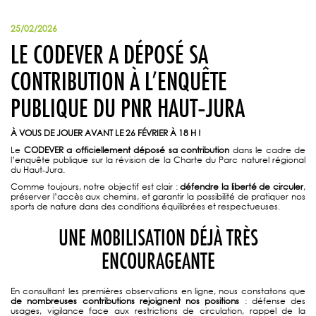
25/02/2026
LE CODEVER A DÉPOSÉ SA
CONTRIBUTION À L’ENQUÊTE
PUBLIQUE DU PNR HAUT‑JURA
À VOUS DE JOUER AVANT LE 26 FÉVRIER À 18 H !
Le
CODEVER a officiellement déposé sa contribution
dans le cadre de
l’enquête publique sur la révision de la Charte du Parc naturel régional
du Haut‑Jura.
Comme toujours, notre objectif est clair :
défendre la liberté de circuler
,
préserver l’accès aux chemins, et garantir la possibilité de pratiquer nos
sports de nature dans des conditions équilibrées et respectueuses.
UNE MOBILISATION DÉJÀ TRÈS
ENCOURAGEANTE
En consultant les premières observations en ligne, nous constatons que
de nombreuses contributions rejoignent nos positions
: défense des
usages, vigilance face aux restrictions de circulation, rappel de la