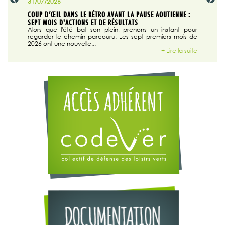
31/07/2026
29/07/20
SABLE
COUP D’ŒIL DANS LE RÉTRO AVANT LA PAUSE AOUTIENNE :
LA TRIBU
SEPT MOIS D'ACTIONS ET DE RÉSULTATS
Dans "En
tribune d
 du grand
Alors que l'été bat son plein, prenons un instant pour
regarder le chemin parcouru. Les sept premiers mois de
ire la suite
2026 ont une nouvelle...
+ Lire la suite