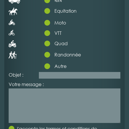
4x4
Equitation
Moto
VTT
Quad
Randonnée
Autre
Objet :
Votre message :
J'accepte les termes et conditions de