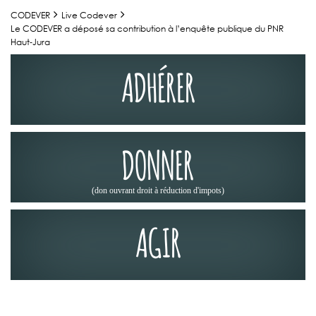
CODEVER
Live Codever
Le CODEVER a déposé sa contribution à l’enquête publique du PNR
Haut‑Jura
ADHÉRER
DONNER
(don ouvrant droit à réduction d'impots)
AGIR
ACTUALITÉS