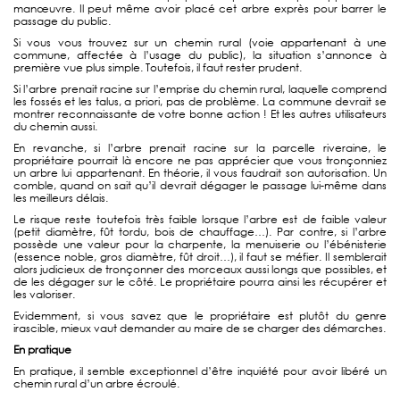
manœuvre. Il peut même avoir placé cet arbre exprès pour barrer le
passage du public.
Si vous vous trouvez sur un chemin rural (voie appartenant à une
commune, affectée à l’usage du public), la situation s’annonce à
première vue plus simple. Toutefois, il faut rester prudent.
Si l’arbre prenait racine sur l’emprise du chemin rural, laquelle comprend
les fossés et les talus, a priori, pas de problème. La commune devrait se
montrer reconnaissante de votre bonne action ! Et les autres utilisateurs
du chemin aussi.
En revanche, si l’arbre prenait racine sur la parcelle riveraine, le
propriétaire pourrait là encore ne pas apprécier que vous tronçonniez
un arbre lui appartenant. En théorie, il vous faudrait son autorisation. Un
comble, quand on sait qu’il devrait dégager le passage lui-même dans
les meilleurs délais.
Le risque reste toutefois très faible lorsque l’arbre est de faible valeur
(petit diamètre, fût tordu, bois de chauffage…). Par contre, si l’arbre
possède une valeur pour la charpente, la menuiserie ou l’ébénisterie
(essence noble, gros diamètre, fût droit…), il faut se méfier. Il semblerait
alors judicieux de tronçonner des morceaux aussi longs que possibles, et
de les dégager sur le côté. Le propriétaire pourra ainsi les récupérer et
les valoriser.
Evidemment, si vous savez que le propriétaire est plutôt du genre
irascible, mieux vaut demander au maire de se charger des démarches.
En pratique
En pratique, il semble exceptionnel d’être inquiété pour avoir libéré un
chemin rural d’un arbre écroulé.