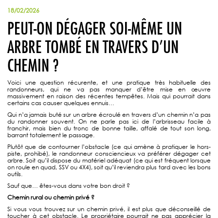
18/02/2026
PEUT-ON DÉGAGER SOI-MÊME UN
ARBRE TOMBÉ EN TRAVERS D’UN
CHEMIN ?
Voici une question récurente, et une pratique très habituelle des
randonneurs, qui ne va pas manquer d’être mise en œuvre
massivement en raison des récentes tempêtes. Mais qui pourrait dans
certains cas causer quelques ennuis…
Qui n’a jamais buté sur un arbre écroulé en travers d’un chemin n’a pas
du randonner souvent. On ne parle pas ici de l’arbrisseau facile à
franchir, mais bien du tronc de bonne taille, affalé de tout son long,
barrant totalement le passage.
Plutôt que de contourner l’obstacle (ce qui amène à pratiquer le hors-
piste, prohibé), le randonneur consciencieux va préférer dégager cet
arbre. Soit qu’il dispose du matériel adéquat (ce qui est fréquent lorsque
on roule en quad, SSV ou 4X4), soit qu’il reviendra plus tard avec les bons
outils.
Sauf que… êtes-vous dans votre bon droit ?
Chemin rural ou chemin privé ?
Si vous vous trouvez sur un chemin privé, il est plus que déconseillé de
toucher à cet obstacle. Le propriétaire pourrait ne pas apprécier la