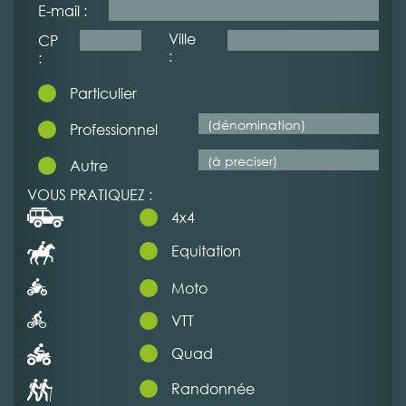
E-mail :
Ville
CP
:
:
Particulier
Professionnel
Autre
VOUS PRATIQUEZ :
4x4
Equitation
Moto
VTT
Quad
Randonnée