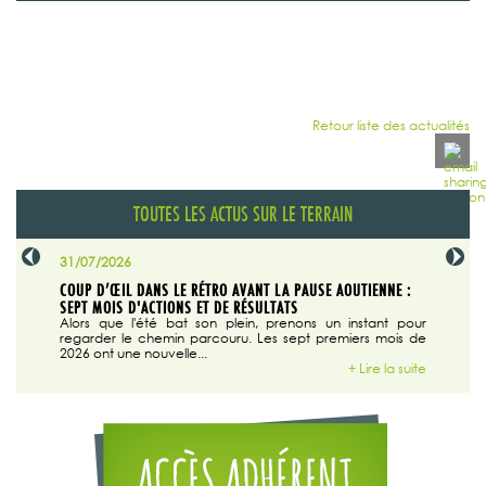
Retour liste des actualités
TOUTES LES ACTUS SUR LE TERRAIN
31/07/2026
29/07/20
SABLE
COUP D’ŒIL DANS LE RÉTRO AVANT LA PAUSE AOUTIENNE :
LA TRIBU
SEPT MOIS D'ACTIONS ET DE RÉSULTATS
Dans "En
tribune d
 du grand
Alors que l'été bat son plein, prenons un instant pour
regarder le chemin parcouru. Les sept premiers mois de
ire la suite
2026 ont une nouvelle...
+ Lire la suite