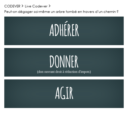
CODEVER
Live Codever
Peut-on dégager soi-même un arbre tombé en travers d’un chemin ?
ADHÉRER
DONNER
(don ouvrant droit à réduction d'impots)
AGIR
ACTUALITÉS