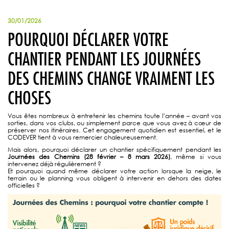
30/01/2026
POURQUOI DÉCLARER VOTRE
CHANTIER PENDANT LES JOURNÉES
DES CHEMINS CHANGE VRAIMENT LES
CHOSES
Vous êtes nombreux à entretenir les chemins toute l’année – avant vos
sorties, dans vos clubs, ou simplement parce que vous avez à cœur de
préserver nos itinéraires. Cet engagement quotidien est essentiel, et le
CODEVER tient à vous remercier chaleureusement.
Mais alors, pourquoi déclarer un chantier spécifiquement pendant les
Journées des Chemins (28 février – 8 mars 2026)
, même si vous
intervenez déjà régulièrement ?
Et pourquoi quand même déclarer votre action lorsque la neige, le
terrain ou le planning vous obligent à intervenir en dehors des dates
officielles ?