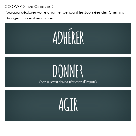
CODEVER
Live Codever
Pourquoi déclarer votre chantier pendant les Journées des Chemins
change vraiment les choses
ADHÉRER
DONNER
(don ouvrant droit à réduction d'impots)
AGIR
ACTUALITÉS