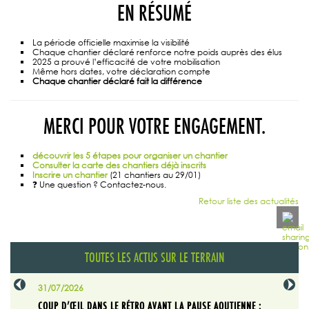
EN RÉSUMÉ
La période officielle maximise la visibilité
Chaque chantier déclaré renforce notre poids auprès des élus
2025 a prouvé l’efficacité de votre mobilisation
Même hors dates, votre déclaration compte
Chaque chantier déclaré fait la différence
MERCI POUR VOTRE ENGAGEMENT.
découvrir les 5 étapes pour organiser un chantier
Consulter la carte des chantiers déjà inscrits
Inscrire un chantier
(21 chantiers au 29/01)
❓ Une question ? Contactez-nous.
Retour liste des actualités
TOUTES LES ACTUS SUR LE TERRAIN
31/07/2026
29/07/20
SABLE
COUP D’ŒIL DANS LE RÉTRO AVANT LA PAUSE AOUTIENNE :
LA TRIBU