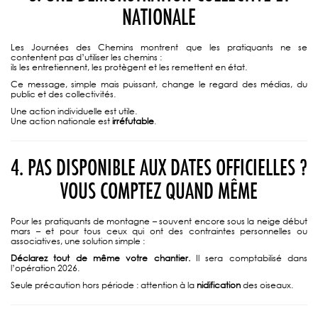
NATIONALE
Les Journées des Chemins montrent que les pratiquants ne se
contentent pas d’utiliser les chemins :
ils les entretiennent, les protègent et les remettent en état.
Ce message, simple mais puissant, change le regard des médias, du
public et des collectivités.
Une action individuelle est utile.
Une action nationale est
irréfutable
.
4. PAS DISPONIBLE AUX DATES OFFICIELLES ?
VOUS COMPTEZ QUAND MÊME
Pour les pratiquants de montagne – souvent encore sous la neige début
mars – et pour tous ceux qui ont des contraintes personnelles ou
associatives, une solution simple :
Déclarez tout de même votre chantier.
Il sera comptabilisé dans
l’opération 2026.
Seule précaution hors période : attention à la
nidification
des oiseaux.