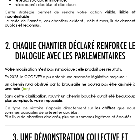
réseaux sociaux et influence,
relais auprès des élus et décideurs.
Cette stratégie permet de rendre votre action
visible, lisible et
incontestable
.
Le reste de l’année, vos chantiers existent ; début mars, ils deviennent
publics et reconnus
.
2. CHAQUE CHANTIER DÉCLARÉ RENFORCE LE
DIALOGUE AVEC LES PARLEMENTAIRES
Votre mobilisation n’est pas symbolique : elle produit des résultats.
En 2025, le CODEVER a pu obtenir une avancée législative majeure :
un chemin rural obstrué par la broussaille ne pourra pas être assimilé à
une haie (
lien
)
Sans cette clarification, rouvrir un chemin bouché aurait été beaucoup
plus compliqué, voire impossible.
Ce type de victoire s’appuie directement sur
les chiffres
que nous
sommes capables de présenter aux élus.
Plus il y a de chantiers déclarés, plus nous sommes légitimes et écoutés.
3. UNE DÉMONSTRATION COLLECTIVE ET