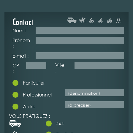
Contact
Nom :
Prénom
:
E-mail :
Ville
CP
:
:
Particulier
Professionnel
Autre
VOUS PRATIQUEZ :
4x4