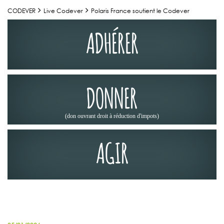
CODEVER
Live Codever
Polaris France soutient le Codever
ADHÉRER
DONNER
(don ouvrant droit à réduction d'impots)
AGIR
NOS PARTENAIRES