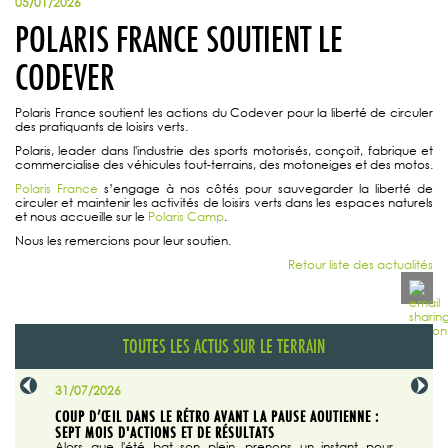
05/01/2026
POLARIS FRANCE SOUTIENT LE
CODEVER
Polaris France soutient les actions du Codever pour la liberté de circuler
des pratiquants de loisirs verts.
Polaris, leader dans l'industrie des sports motorisés, conçoit, fabrique et
commercialise des véhicules tout-terrains, des motoneiges et des motos.
Polaris France
s’engage à nos côtés pour sauvegarder la liberté de
circuler et maintenir les activités de loisirs verts dans les espaces naturels
et nous accueille sur le
Polaris Camp
.
Nous les remercions pour leur soutien.
Retour liste des actualités
TOUTES LES ACTUS SUR LE TERRAIN
31/07/2026
29/07/20
SABLE
COUP D’ŒIL DANS LE RÉTRO AVANT LA PAUSE AOUTIENNE :
LA TRIBU
SEPT MOIS D'ACTIONS ET DE RÉSULTATS
Dans "En
tribune d
 du grand
Alors que l'été bat son plein, prenons un instant pour