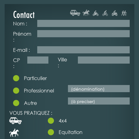
Contact
Nom :
Prénom
:
E-mail :
Ville
CP
:
:
Particulier
Professionnel
Autre
VOUS PRATIQUEZ :
4x4
Equitation