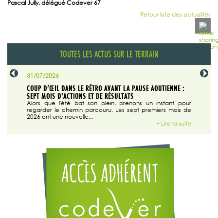
Pascal Jully, délégué Codever 67
Retour liste des actualités
TOUTES LES ACTUS SUR LE TERRAIN
31/07/2026
29/07/20
SABLE
COUP D’ŒIL DANS LE RÉTRO AVANT LA PAUSE AOUTIENNE :
LA TRIBU
SEPT MOIS D'ACTIONS ET DE RÉSULTATS
Dans "En
tribune d
 du grand
Alors que l'été bat son plein, prenons un instant pour
regarder le chemin parcouru. Les sept premiers mois de
ire la suite
2026 ont une nouvelle...
+ Lire la suite