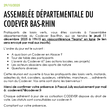
29/10/2025
ASSEMBLÉE DÉPARTEMENTALE DU
CODEVER BAS-RHIN
Pratiquants de loisirs verts, vous êtes conviés à l’assemblée
départementale du Codever Bas-Rhin, qui se tiendra
le jeudi 11
décembre 2025 à 19h15
en visioconférence "Teams" en ligne
(le lien
sera envoyé par mail aux inscrits).
L’ordre du jour est le suivant :
A quoi bon un Codever en Alsace ?
Tour de table des participants
L'avenir du Codever 67 (ses actions locales, ses projets)
Les acteurs alsaciens des sports de nature
Questions diverses
Cette réunion est ouverte à tous les pratiquants des loisirs verts, motards,
adeptes du 4x4, cavaliers, quadeurs, vététistes, marcheurs…, adhérents
ou non du Codever. Vos amis sont donc les bienvenus !
Merci de confirmer votre présence à Pascal Jully exclusivement par mail
à : codever67@codever.fr
Chaque adhérent à jour de sa cotisation CODEVER dispose du droit de
vote. Les statuts sont consultables sur codever.fr
Comptant sur votre présence,