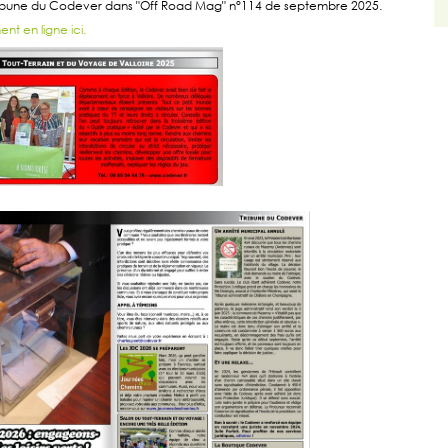
tribune du Codever dans "Off Road Mag" n°114 de septembre 2025.
ent en ligne ici.