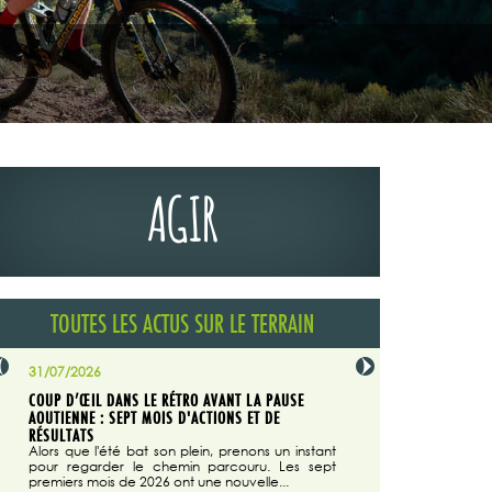
AGIR
TOUTES LES ACTUS SUR LE TERRAIN
31/07/2026
29/07/2026
COUP D’ŒIL DANS LE RÉTRO AVANT LA PAUSE
LA TRIBUNE DU CODEVER
NÉE
AOUTIENNE : SEPT MOIS D'ACTIONS ET DE
MAGAZINE N°140
on du
RÉSULTATS
Dans "Enduro M
e...
d'août/septembre 2026, 
Alors que l'été bat son plein, prenons un instant
 suite
succès du Codever.
pour regarder le chemin parcouru. Les sept
premiers mois de 2026 ont une nouvelle...