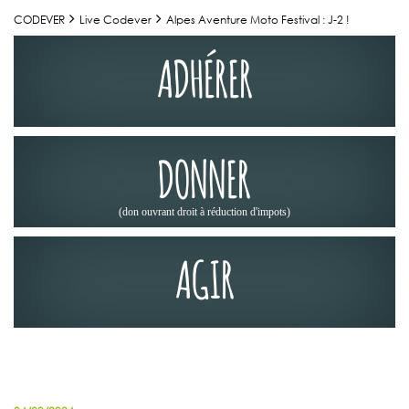
CODEVER
Live Codever
Alpes Aventure Moto Festival : J-2 !
ADHÉRER
DONNER
(don ouvrant droit à réduction d'impots)
AGIR
ACTUALITÉS