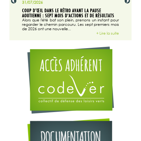
31/07/2026
29/07/2026
COUP D’ŒIL DANS LE RÉTRO AVANT LA PAUSE
LA TRIBUNE
DONNÉE
AOUTIENNE : SEPT MOIS D'ACTIONS ET DE RÉSULTATS
N°140
position du
Alors que l'été bat son plein, prenons un instant pour
Dans "Endu
arte...
regarder le chemin parcouru. Les sept premiers mois
2026, tribu
+ Lire la suite
de 2026 ont une nouvelle...
+ Lire la suite