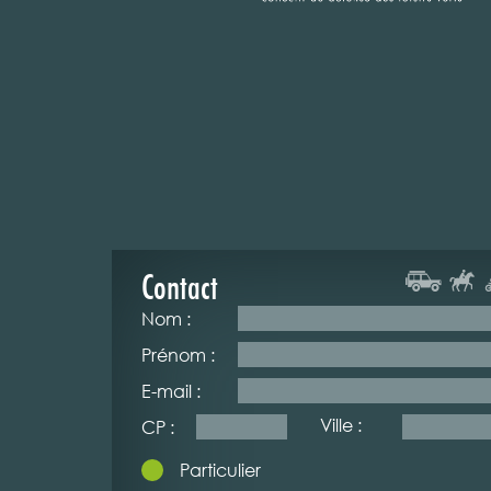
Contact
Nom :
Prénom :
E-mail :
Ville :
CP :
Particulier