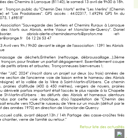
ées des Chemins à Larroque (81140), le samedi 13 avril de 9h30 à 18h.
er : Tronçon public du "Chemin Des Morts" entre "Les Merlins" (Chemin
e) et "Las Pradalasses". GPS accès : 44.02317, 1.69296 GPS fin du
3075, 1.69818"
 Association "Sauvegarde des Sentiers et Chemins Ruraux à Larroque
 des Morts aux Abriols, entre Vaour et Monclar-de-Quercy". Daniel
 Trésorier. abriols-alerte-chemindesmorts@proton.me -et-
ger@orange.fr 06 12 26 53 47
 Avril vers 9h / 9h30 devant le siège de l'association : 1391 les Abriols
que
massage de déchets;Entretien (nettoyage, débroussaillage...);3ème
e tronçon, pour finaliser un parfait dégagement. Essentiellement coupe
de petits arbres et arbustes; Tronçonneuses bienvenues !;
er "JdC 2024" s'inscrit dans un projet sur deux (ou trois) années de
'une section de l'ancienne voie de liaison entre le hameau des Abriols
ésigne) et la vallée de la Vère à Saint-Martin-d'Urbens. Ce chemin
s, prairies d'altitude (400 à 450 mètres), vergers de noyers, prairies
u dénivelé parfois important était l'accès le plus rapide à la Chapelle
e St-Martin-d'Urbens : les défunts des Abriols et hameaux alentours
ndus par cette voie chaotique, d'où l'appellation de "Chemin des
rsait ensuite vers l'Ouest le ruisseau de Vère sur un moulin (détruit par le
des années 1970) en direction de Monclar-de-Quercy
 Accueil café, avant départ.13h / 14h Partage des casse-croûtes tirés
e chantier, verre de l'amitié au retour."
Retour liste des actualités