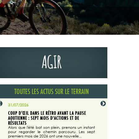
AGIR
TOUTES LES ACTUS SUR LE TERRAIN
31/07/2026
29/07/2026
COUP D’ŒIL DANS LE RÉTRO AVANT LA PAUSE
LA TRIBUNE DU CODEVER
NÉE
AOUTIENNE : SEPT MOIS D'ACTIONS ET DE
MAGAZINE N°140
on du
RÉSULTATS
Dans "Enduro M
e...
d'août/septembre 2026, 
Alors que l'été bat son plein, prenons un instant
 suite
succès du Codever.
pour regarder le chemin parcouru. Les sept
premiers mois de 2026 ont une nouvelle...