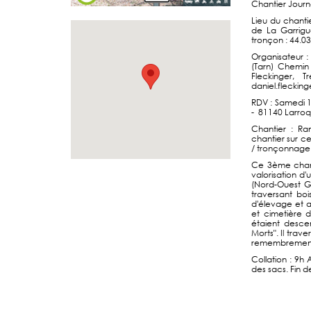
Chantier Journ
Lieu du chanti
de La Garrigu
tronçon : 44.0
Organisateur :
(Tarn) Chemin
Fleckinger,
daniel.fleckin
RDV : Samedi 13
- 81140 Larro
Chantier : Ra
chantier sur c
/ tronçonnage 
Ce 3ème chanti
valorisation d
(Nord-Ouest Gr
traversant boi
d'élevage et a
et cimetière d
étaient desce
Morts". Il trave
remembrement 
Collation : 9h
des sacs. Fin d