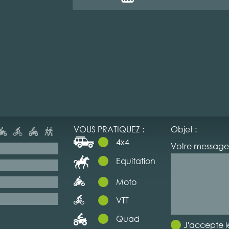
VOUS PRATIQUEZ :
Objet :
4x4
Votre message 
Equitation
Moto
VTT
Quad
J'accepte l