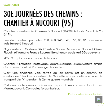
25/03/2024
30E JOURNÉES DES CHEMINS :
CHANTIER À NUCOURT (95)
Chantier Journées des Chemins à Nucourt (95420), le lundi 15 avril de 9h
à 17h.
Lieu du chantier : parcelles 950, 253, 945, 148, 158, 30, 06 ; ancienne
voie ferrée à Nucourt
Organisateur : Codever 95 Christian Sabrié, Mairie de Nucourt Olivier
Plaudin et Yamaha France Laurent Benchana - codever95@codever.fr
RDV : 9 h , place de la mairie de Nucourt
Chantier : Entretien (nettoyage, débroussaillage...);Réouverture simple
d'un chemin obstrué;Ramassage de déchets;
C'est une ancienne voie ferrée qui en partie est un chemin de
randonnée " les Cressonnières de l'Aubette et qui a été une voie de
transport des V1 pendant le 2eme guerre mondiale
Collation : café croissant du matin ; repas du midi au resto local, chez
Mamie, payant. Contactez l'organisateur.
Retour liste des actualités