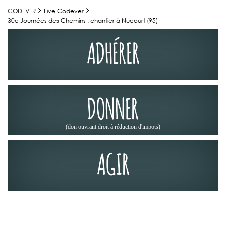
CODEVER
Live Codever
30e Journées des Chemins : chantier à Nucourt (95)
ADHÉRER
DONNER
(don ouvrant droit à réduction d'impots)
AGIR
JOURNÉES DES CHEMINS