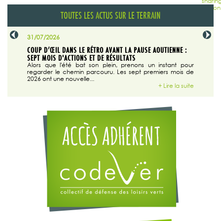
TOUTES LES ACTUS SUR LE TERRAIN
31/07/2026
29/07/20
SABLE
COUP D’ŒIL DANS LE RÉTRO AVANT LA PAUSE AOUTIENNE :
LA TRIBU
SEPT MOIS D'ACTIONS ET DE RÉSULTATS
Dans "En
tribune d
 du grand
Alors que l'été bat son plein, prenons un instant pour
regarder le chemin parcouru. Les sept premiers mois de
ire la suite
2026 ont une nouvelle...
+ Lire la suite