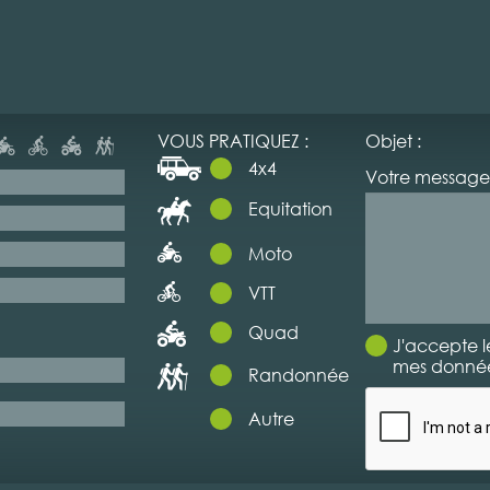
VOUS PRATIQUEZ :
Objet :
4x4
Votre message 
Equitation
Moto
VTT
Quad
J'accepte l
mes données
Randonnée
Autre