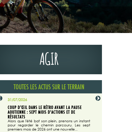
AGIR
TOUTES LES ACTUS SUR LE TERRAIN
31/07/2026
29/07/2026
COUP D’ŒIL DANS LE RÉTRO AVANT LA PAUSE
LA TRIBUNE DU CODEVER
NÉE
AOUTIENNE : SEPT MOIS D'ACTIONS ET DE
MAGAZINE N°140
on du
RÉSULTATS
Dans "Enduro M
e...
d'août/septembre 2026, 
Alors que l'été bat son plein, prenons un instant
 suite
succès du Codever.
pour regarder le chemin parcouru. Les sept
premiers mois de 2026 ont une nouvelle...