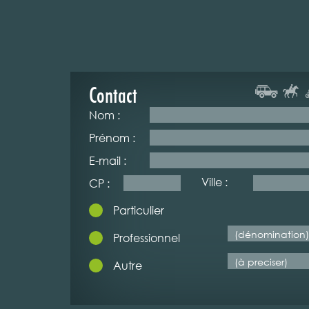
Contact
Nom :
Prénom :
E-mail :
Ville :
CP :
Particulier
Professionnel
Autre