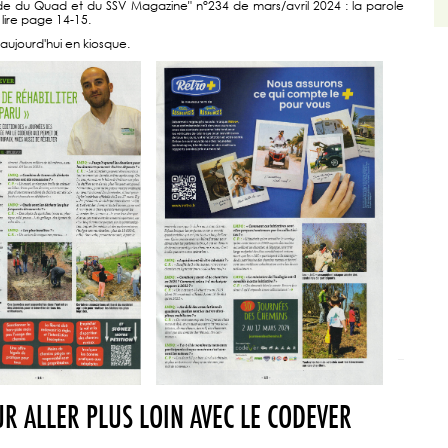
e du Quad et du SSV Magazine" n°234 de mars/avril 2024 : la parole
lire page 14-15.
aujourd'hui en kiosque.
R ALLER PLUS LOIN AVEC LE CODEVER