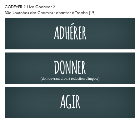
CODEVER
Live Codever
30e Journées des Chemins : chantier à Troche (19)
ADHÉRER
DONNER
(don ouvrant droit à réduction d'impots)
AGIR
JOURNÉES DES CHEMINS