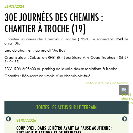
26/03/2024
30E JOURNÉES DES CHEMINS :
CHANTIER À TROCHE (19)
Chantier Journées des Chemins à Troche (19230), le samedi 20
avril
de
8h à 13h.
Lieu du chantier : au lieu dit "Au Bos"
Organisateur : Sébastien RHETIER - Secrétaire Ami Quad Trochois - 06 27
54 04 35
RDV : RDV à 08h00 au parking de la salle des associations à Troche
Chantier : Réouverture simple d'un chemin obstrué
Retour liste des actualités
TOUTES LES ACTUS SUR LE TERRAIN
31/07/2026
29/07/20
SABLE
COUP D’ŒIL DANS LE RÉTRO AVANT LA PAUSE AOUTIENNE :
LA TRIBU
SEPT MOIS D'ACTIONS ET DE RÉSULTATS
Dans "En