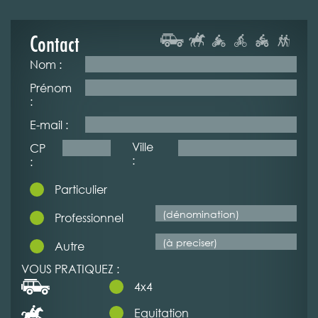
Contact
Nom :
Prénom
:
E-mail :
Ville
CP
:
:
Particulier
Professionnel
Autre
VOUS PRATIQUEZ :
4x4
Equitation