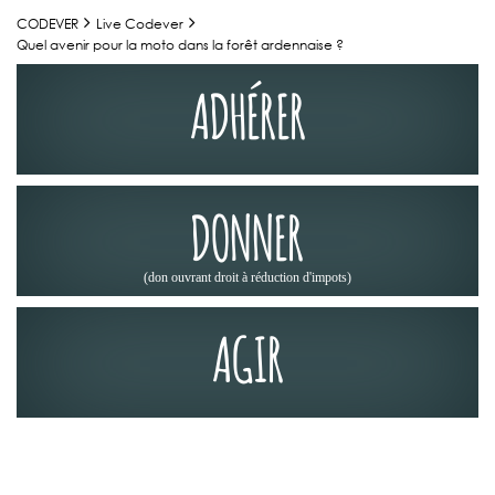
CODEVER
Live Codever
Quel avenir pour la moto dans la forêt ardennaise ?
ADHÉRER
DONNER
(don ouvrant droit à réduction d'impots)
AGIR
LA PRESSE EN PARLE