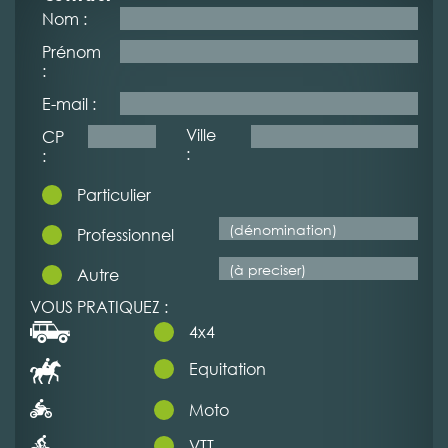
Nom :
Prénom
:
E-mail :
Ville
CP
:
:
Particulier
Professionnel
Autre
VOUS PRATIQUEZ :
4x4
Equitation
Moto
VTT