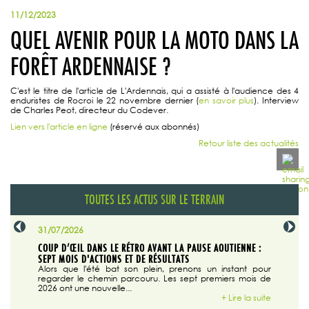
11/12/2023
QUEL AVENIR POUR LA MOTO DANS LA
FORÊT ARDENNAISE ?
C'est le titre de l'article de L'Ardennais, qui a assisté à l'audience des 4
enduristes de Rocroi le 22 novembre dernier (
en savoir plus
). Interview
de Charles Peot, directeur du Codever.
Lien vers l'article en ligne
(réservé aux abonnés)
Retour liste des actualités
TOUTES LES ACTUS SUR LE TERRAIN
31/07/2026
29/07/20
SABLE
COUP D’ŒIL DANS LE RÉTRO AVANT LA PAUSE AOUTIENNE :
LA TRIBU
SEPT MOIS D'ACTIONS ET DE RÉSULTATS
Dans "En
tribune d
 du grand
Alors que l'été bat son plein, prenons un instant pour
regarder le chemin parcouru. Les sept premiers mois de
ire la suite
2026 ont une nouvelle...
+ Lire la suite