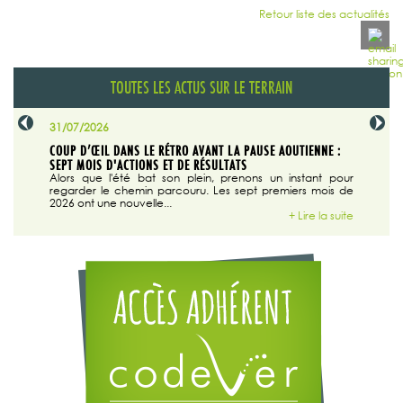
Retour liste des actualités
TOUTES LES ACTUS SUR LE TERRAIN
31/07/2026
29/07/20
SABLE
COUP D’ŒIL DANS LE RÉTRO AVANT LA PAUSE AOUTIENNE :
LA TRIBU
SEPT MOIS D'ACTIONS ET DE RÉSULTATS
Dans "En
tribune d
 du grand
Alors que l'été bat son plein, prenons un instant pour
regarder le chemin parcouru. Les sept premiers mois de
ire la suite
2026 ont une nouvelle...
+ Lire la suite