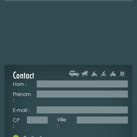
Contact
Nom :
Prénom
:
E-mail :
Ville
CP
:
: