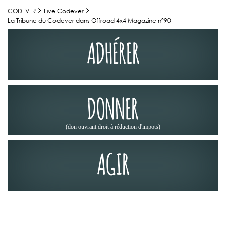
CODEVER
Live Codever
La Tribune du Codever dans Offroad 4x4 Magazine n°90
ADHÉRER
DONNER
(don ouvrant droit à réduction d'impots)
AGIR
LA PRESSE EN PARLE