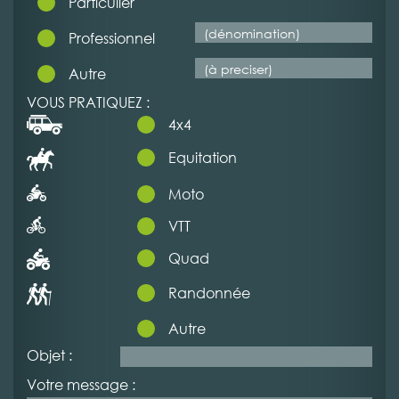
Particulier
Professionnel
Autre
VOUS PRATIQUEZ :
4x4
Equitation
Moto
VTT
Quad
Randonnée
Autre
Objet :
Votre message :