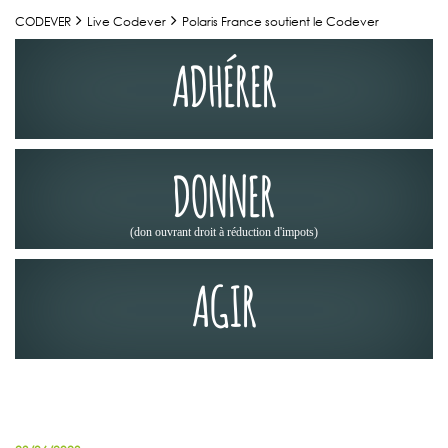
CODEVER
Live Codever
Polaris France soutient le Codever
ADHÉRER
DONNER
(don ouvrant droit à réduction d'impots)
AGIR
NOS PARTENAIRES