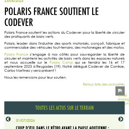
23/06/2023
POLARIS FRANCE SOUTIENT LE
CODEVER
Polaris France soutient les actions du Codever pour la liberté de circuler
des pratiquants de loisirs verts.
Polaris, leader dans l'industrie des sports motorisés, conçoit, fabrique et
commercialise des véhicules tout-terrains, des motoneiges et des motos.
Polaris France
s’engage à nos côtés pour sauvegarder la liberté de
circuler et maintenir les activités de loisirs verts dans les espaces naturels
et nous accueille sur le
Polaris Camp
qui se tiendra les 16 et 17
septembre 2023 à Reygades (19). Notré délégué Codever de Corrèze,
Carlos Martinez y sera présent !
Nous les remercions pour leur soutien.
Retour liste des actualités
TOUTES LES ACTUS SUR LE TERRAIN
31/07/2026
29/07/20
SABLE
COUP D’ŒIL DANS LE RÉTRO AVANT LA PAUSE AOUTIENNE :
LA TRIBU