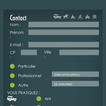
Contact
Nom :
Prénom
:
E-mail :
Ville
CP
:
:
Particulier
Professionnel
Autre
VOUS PRATIQUEZ :
4x4