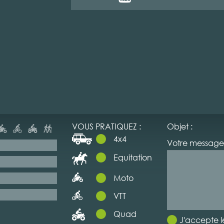
VOUS PRATIQUEZ :
Objet :
4x4
Votre message 
Equitation
Moto
VTT
Quad
J'accepte l