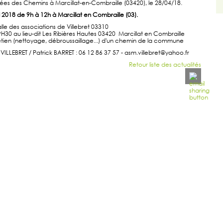
ées des Chemins à Marcillat-en-Combraille (03420), le 28/04/18.
 2018 de 9h à 12h à Marcillat en Combraille (03).
lle des associations de Villebret 03310
9H30 au lieu-dit Les Ribières Hautes 03420 Marcillat en Combraille
retien (nettoyage, débroussaillage...) d'un chemin de la commune
ILLEBRET / Patrick BARRET : 06 12 86 37 57 - asm.villebret@yahoo.fr
Retour liste des actualités