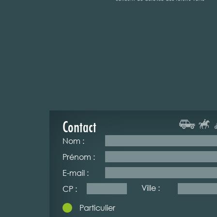
Contact
Nom :
Prénom :
E-mail :
Ville :
CP :
Particulier