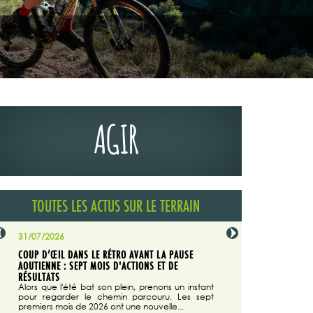
AGIR
TOUTES LES ACTUS SUR LE TERRAIN
31/07/2026
29/07/2026
COUP D’ŒIL DANS LE RÉTRO AVANT LA PAUSE
LA TRIBUNE DU CODEVER
NÉE
AOUTIENNE : SEPT MOIS D'ACTIONS ET DE
MAGAZINE N°140
on du
RÉSULTATS
Dans "Enduro M
e...
d'août/septembre 2026, 
Alors que l'été bat son plein, prenons un instant
 suite
succès du Codever.
pour regarder le chemin parcouru. Les sept
premiers mois de 2026 ont une nouvelle...