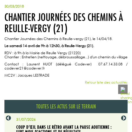
30/03/2018
CHANTIER JOURNÉES DES CHEMINS À
REULLE-VERGY (21)
Chantier Journées des Chemins à Reulle-vergy (21), le 14/04/18.
Le samedi 14 avril de 9h à 12h30, à Reulle-Vergy (21).
RDV : à 9h à la Mairie de Reulle Vergy (21220)
Chantier : Entretien (nettoyage, débroussaillage...) d'un chemin du village
Contact : Laurent HUOT (délégué Codever) 07.67.14.33.08 /
codever21@codever.fr
MC2V : Jacques LESTRADE
Retour liste des actualités
TOUTES LES ACTUS SUR LE TERRAIN
31/07/2026
29/07/20
SABLE
COUP D’ŒIL DANS LE RÉTRO AVANT LA PAUSE AOUTIENNE :
LA TRIBU
SEPT MOIS D'ACTIONS ET DE RÉSULTATS
Dans "En