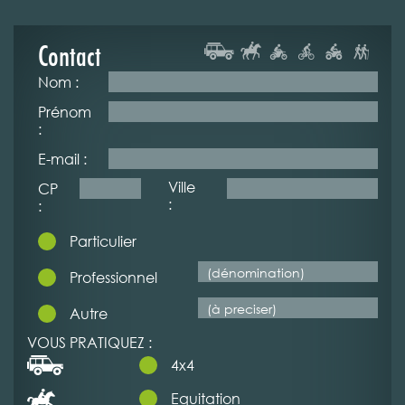
Contact
Nom :
Prénom
:
E-mail :
Ville
CP
:
:
Particulier
Professionnel
Autre
VOUS PRATIQUEZ :
4x4
Equitation