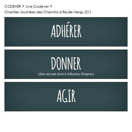
CODEVER
Live Codever
Chantier Journées des Chemins à Reulle-Vergy (21)
ADHÉRER
DONNER
(don ouvrant droit à réduction d'impots)
AGIR
JOURNÉES DES CHEMINS