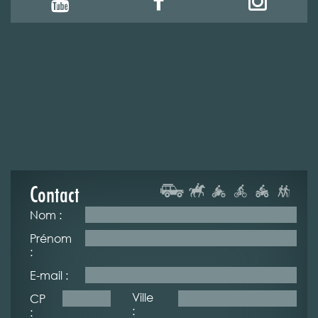
Contact
Nom :
Prénom
:
E-mail :
Ville
CP
:
: