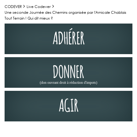
CODEVER
Live Codever
Une seconde Journée des Chemins organisée par l'Amicale Chablais
Tout Terrain ! Qui dit mieux ?
ADHÉRER
DONNER
(don ouvrant droit à réduction d'impots)
AGIR
JOURNÉES DES CHEMINS