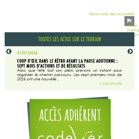
Retour liste des actualités
TOUTES LES ACTUS SUR LE TERRAIN
31/07/2026
29/07/20
SABLE
COUP D’ŒIL DANS LE RÉTRO AVANT LA PAUSE AOUTIENNE :
LA TRIBU
SEPT MOIS D'ACTIONS ET DE RÉSULTATS
Dans "En
tribune d
 du grand
Alors que l'été bat son plein, prenons un instant pour
regarder le chemin parcouru. Les sept premiers mois de
ire la suite
2026 ont une nouvelle...
+ Lire la suite