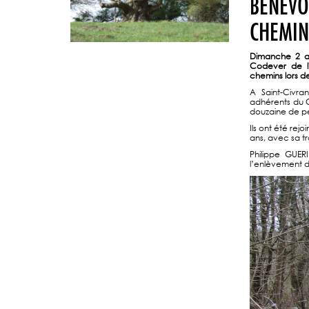
BÉNÉVO
CHEMIN
Dimanche 2 av
Codever de l'
chemins lors d
A Saint-Civran
adhérents du C
douzaine de pe
Ils ont été rej
ans, avec sa t
Philippe GUERI
l’enlèvement d