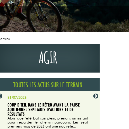
hemins
AGIR
TOUTES LES ACTUS SUR LE TERRAIN
31/07/2026
29/07/2026
COUP D’ŒIL DANS LE RÉTRO AVANT LA PAUSE
LA TRIBUNE DU CODEVER
NÉE
AOUTIENNE : SEPT MOIS D'ACTIONS ET DE
MAGAZINE N°140
on du
RÉSULTATS
Dans "Enduro M
e...
d'août/septembre 2026, 
Alors que l'été bat son plein, prenons un instant
 suite
succès du Codever.
pour regarder le chemin parcouru. Les sept
premiers mois de 2026 ont une nouvelle...