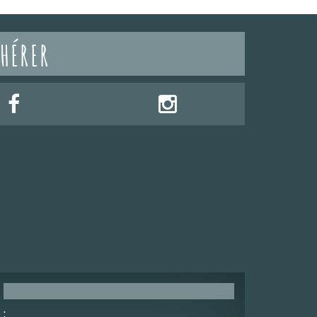
HÉRER
: