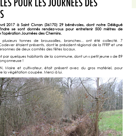
LES POUR LES JOURNÉES DES
S
ril 2017 à Saint Civran (36170) 29 bénévoles, dont notre Délégué
Indre se sont donnés rendez-vous pour entretenir 500 mètres de
e l'opération Journées des Chemins.
 plusieurs tonnes de broussailles, branches... ont été collecté. 7
odever étaient présents, dont le président régional de la FFRP et une
rsonnes de deux comités des fêtes locaux.
oint par quelques habitants de la commune, dont un « petit jeune » de 89
ronçonneuse !
N, Maire et cultivateur, était présent avec du gros matériel, pour
e la végétation coupée. Merci à lui.