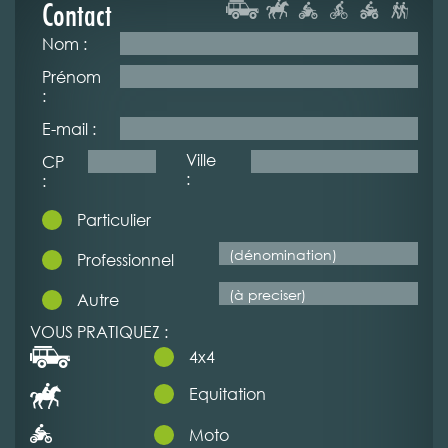
Contact
Nom :
Prénom
:
E-mail :
Ville
CP
:
:
Particulier
Professionnel
Autre
VOUS PRATIQUEZ :
4x4
Equitation
Moto