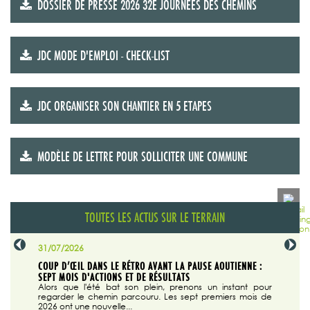
DOSSIER DE PRESSE 2026 32E JOURNÉES DES CHEMINS
JDC MODE D'EMPLOI - CHECK-LIST
JDC ORGANISER SON CHANTIER EN 5 ETAPES
MODÈLE DE LETTRE POUR SOLLICITER UNE COMMUNE
TOUTES LES ACTUS SUR LE TERRAIN
31/07/2026
29/07/20
SABLE
COUP D’ŒIL DANS LE RÉTRO AVANT LA PAUSE AOUTIENNE :
LA TRIBU
SEPT MOIS D'ACTIONS ET DE RÉSULTATS
Dans "En
tribune d
 du grand
Alors que l'été bat son plein, prenons un instant pour
regarder le chemin parcouru. Les sept premiers mois de
ire la suite
2026 ont une nouvelle...