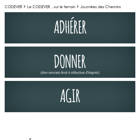
CODEVER
Le CODEVER... sur le terrain
Journées des Chemins
ADHÉRER
DONNER
(don ouvrant droit à réduction d'impots)
AGIR
LE CODEVER... SUR LE TERRAIN