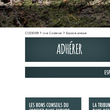
CODEVER
Live Codever
Espace presse
ADHÉRER
ES
02/07/2026
LA TRIBUNE DU
MAGAZINE N°1
Retrouvez la t
Mag" n°123 de 
LES BONS CONSEILS DU
LA TRIBU