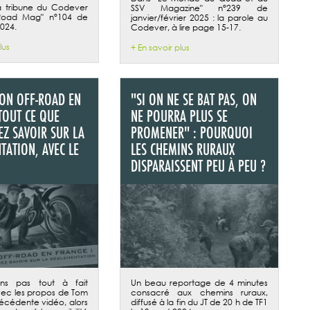
a tribune du Codever
SSV Magazine" n°239 de
Road Mag" n°104 de
janvier/février 2025 : la parole au
024.
Codever, à lire page 15-17.
lus
+ En savoir plus
ION OFF-ROAD EN
"SI ON NE SE BAT PAS, ON
TOUT CE QUE
NE POURRA PLUS SE
EZ SAVOIR SUR LA
PROMENER" : POURQUOI
TATION, AVEC LE
LES CHEMINS RURAUX
DISPARAISSENT PEU À PEU ?
ons pas tout à fait
Un beau reportage de 4 minutes
ec les propos de Tom
consacré aux chemins ruraux,
écédente vidéo, alors
diffusé à la fin du JT de 20 h de TF1