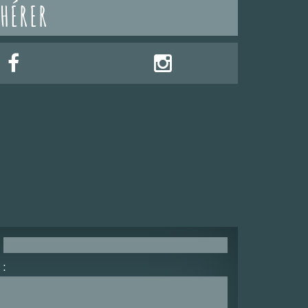
HÉRER
: