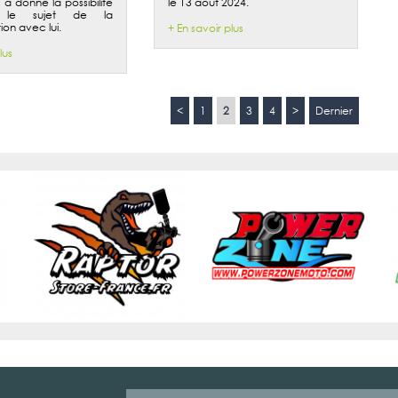
s a donné la possibilité
le 13 aout 2024.
r le sujet de la
on avec lui.
+ En savoir plus
lus
<
1
2
3
4
>
Dernier