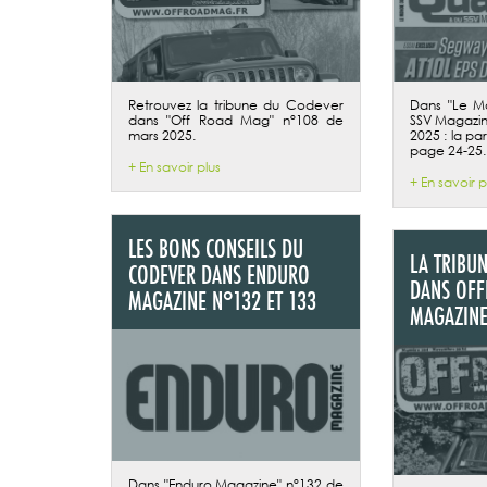
Retrouvez la tribune du Codever
Dans "Le M
dans "Off Road Mag" n°108 de
SSV Magazin
mars 2025.
2025 : la pa
page 24-25.
+ En savoir plus
+ En savoir p
LES BONS CONSEILS DU
LA TRIBU
CODEVER DANS ENDURO
DANS OFF
MAGAZINE N°132 ET 133
MAGAZINE
Dans "Enduro Magazine" n°132 de