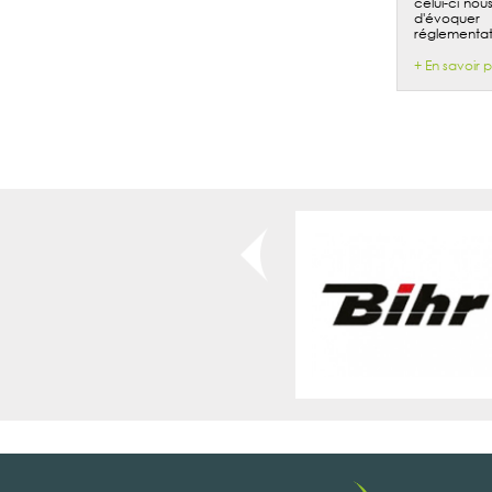
celui-ci nou
d'évoque
réglementati
+ En savoir p