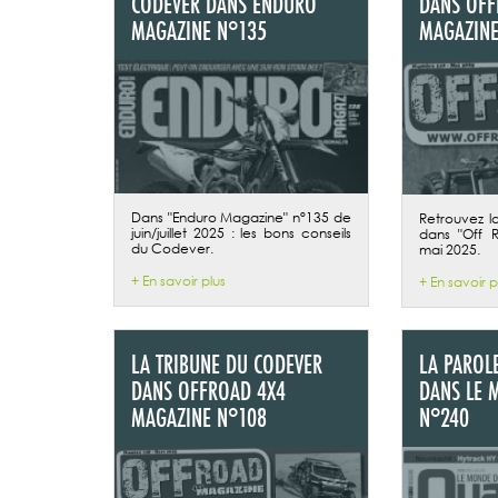
CODEVER DANS ENDURO
DANS OFF
MAGAZINE N°135
MAGAZINE
Dans "Enduro Magazine" n°135 de
Retrouvez l
juin/juillet 2025 : les bons conseils
dans "Off 
du Codever.
mai 2025.
+ En savoir plus
+ En savoir p
LA TRIBUNE DU CODEVER
LA PAROL
DANS OFFROAD 4X4
DANS LE 
MAGAZINE N°108
N°240