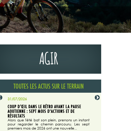
AGIR
TOUTES LES ACTUS SUR LE TERRAIN
31/07/2026
29/07/2026
COUP D’ŒIL DANS LE RÉTRO AVANT LA PAUSE
LA TRIBUNE DU CODEVER
NÉE
AOUTIENNE : SEPT MOIS D'ACTIONS ET DE
MAGAZINE N°140
on du
RÉSULTATS
Dans "Enduro M
e...
d'août/septembre 2026, 
Alors que l'été bat son plein, prenons un instant
 suite
succès du Codever.
pour regarder le chemin parcouru. Les sept
premiers mois de 2026 ont une nouvelle...