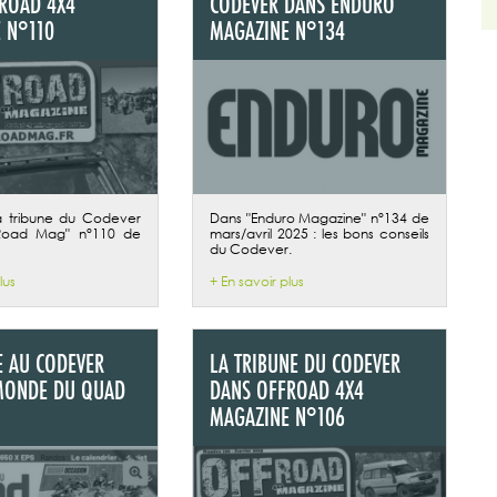
ROAD 4X4
CODEVER DANS ENDURO
 N°110
MAGAZINE N°134
a tribune du Codever
Dans "Enduro Magazine" n°134 de
Road Mag" n°110 de
mars/avril 2025 : les bons conseils
du Codever.
lus
+ En savoir plus
E AU CODEVER
LA TRIBUNE DU CODEVER
MONDE DU QUAD
DANS OFFROAD 4X4
MAGAZINE N°106