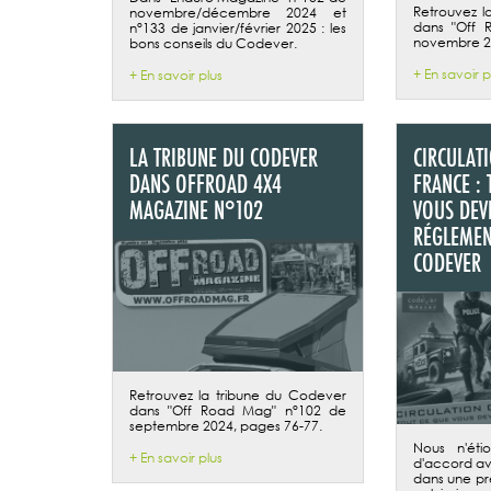
Retrouvez l
novembre/décembre 2024 et
dans "Off 
n°133 de janvier/février 2025 : les
novembre 2
bons conseils du Codever.
+ En savoir p
+ En savoir plus
LA TRIBUNE DU CODEVER
CIRCULAT
DANS OFFROAD 4X4
FRANCE : 
MAGAZINE N°102
VOUS DEV
RÉGLEMEN
CODEVER
Retrouvez la tribune du Codever
dans "Off Road Mag" n°102 de
septembre 2024, pages 76-77.
Nous n'éti
+ En savoir plus
d'accord av
dans une pr