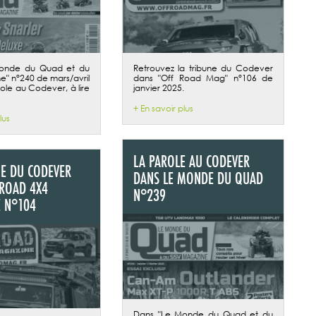
onde du Quad et du
Retrouvez la tribune du Codever
e" n°240 de mars/avril
dans "Off Road Mag" n°106 de
role au Codever, à lire
janvier 2025.
+ En savoir plus
lus
LA PAROLE AU CODEVER
NE DU CODEVER
DANS LE MONDE DU QUAD
ROAD 4X4
N°239
 N°104
Dans "Le Monde du Quad et du