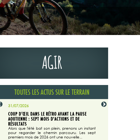
AGIR
TOUTES LES ACTUS SUR LE TERRAIN
31/07/2026
29/07/2026
COUP D’ŒIL DANS LE RÉTRO AVANT LA PAUSE
LA TRIBUNE DU CODEVER
NÉE
AOUTIENNE : SEPT MOIS D'ACTIONS ET DE
MAGAZINE N°140
on du
RÉSULTATS
Dans "Enduro M
e...
d'août/septembre 2026, 
Alors que l'été bat son plein, prenons un instant
 suite
succès du Codever.
pour regarder le chemin parcouru. Les sept
premiers mois de 2026 ont une nouvelle...