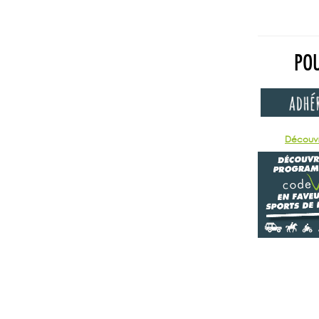
POU
Découvr