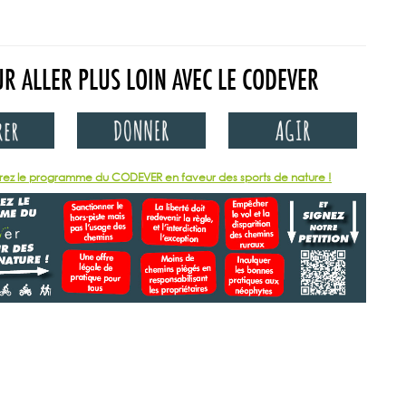
R ALLER PLUS LOIN AVEC LE CODEVER
ez le programme du CODEVER en faveur des sports de nature !