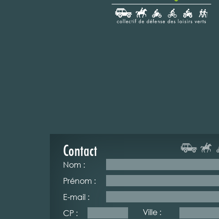
Contact
Nom :
Prénom :
E-mail :
Ville :
CP :