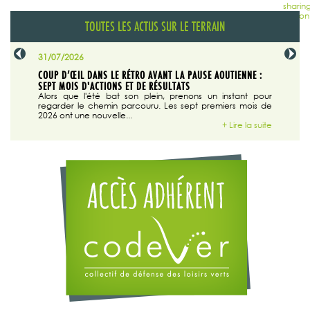
TOUTES LES ACTUS SUR LE TERRAIN
31/07/2026
29/07/20
SABLE
COUP D’ŒIL DANS LE RÉTRO AVANT LA PAUSE AOUTIENNE :
LA TRIBU
SEPT MOIS D'ACTIONS ET DE RÉSULTATS
Dans "En
tribune d
 du grand
Alors que l'été bat son plein, prenons un instant pour
regarder le chemin parcouru. Les sept premiers mois de
ire la suite
2026 ont une nouvelle...
+ Lire la suite