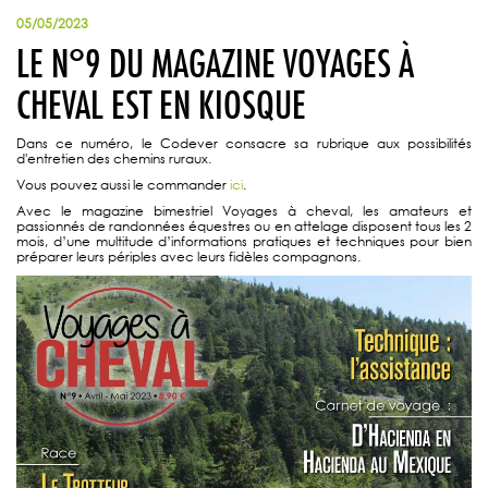
05/05/2023
LE N°9 DU MAGAZINE VOYAGES À
CHEVAL EST EN KIOSQUE
Dans ce numéro, le Codever consacre sa rubrique aux possibilités
d'entretien des chemins ruraux.
Vous pouvez aussi le commander
ici
.
Avec le magazine bimestriel Voyages à cheval, les amateurs et
passionnés de randonnées équestres ou en attelage disposent tous les 2
mois, d’une multitude d’informations pratiques et techniques pour bien
préparer leurs périples avec leurs fidèles compagnons.