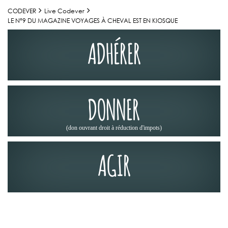
CODEVER
Live Codever
LE N°9 DU MAGAZINE VOYAGES À CHEVAL EST EN KIOSQUE
ADHÉRER
DONNER
(don ouvrant droit à réduction d'impots)
AGIR
LA PRESSE EN PARLE