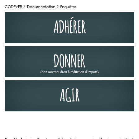
CODEVER
Documentation
Enquêtes
ADHÉRER
DONNER
(don ouvrant droit à réduction d'impots)
AGIR
ENQUÊTES