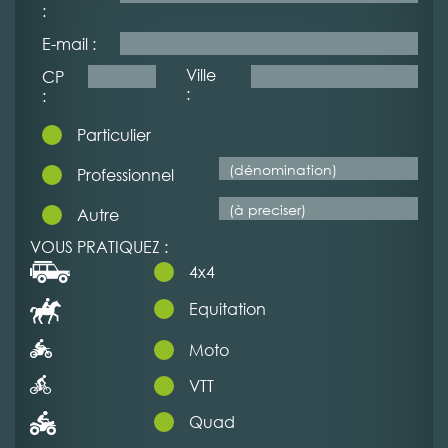
:
E-mail :
Ville
CP
:
:
Particulier
Professionnel
Autre
VOUS PRATIQUEZ :
4x4
Equitation
Moto
VTT
Quad