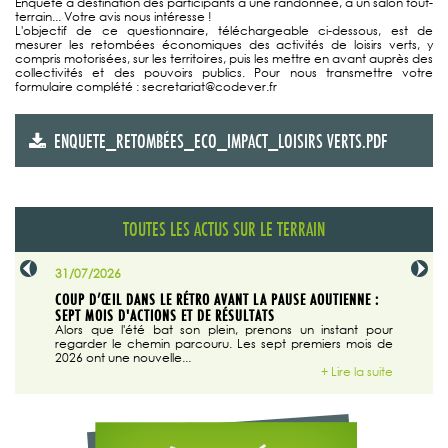
Enquête à destination des participants à une randonnée, à un salon tout-
terrain... Votre avis nous intéresse !
L'objectif de ce questionnaire, téléchargeable ci-dessous, est de
mesurer les retombées économiques des activités de loisirs verts, y
compris motorisées, sur les territoires, puis les mettre en avant auprès des
collectivités et des pouvoirs publics. Pour nous transmettre votre
formulaire complété : secretariat@codever.fr
ENQUETE_RETOMBÉES_ECO_IMPACT_LOISIRS VERTS.PDF
TOUTES LES ACTUS SUR LE TERRAIN
31/07/2026
29/07/20
SABLE
COUP D’ŒIL DANS LE RÉTRO AVANT LA PAUSE AOUTIENNE :
LA TRIBU
SEPT MOIS D'ACTIONS ET DE RÉSULTATS
Dans "En
tribune d
 du grand
Alors que l'été bat son plein, prenons un instant pour
regarder le chemin parcouru. Les sept premiers mois de
ire la suite
2026 ont une nouvelle...
+ Lire la suite