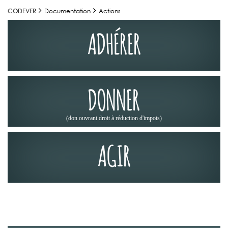
CODEVER
Documentation
Actions
ADHÉRER
DONNER
(don ouvrant droit à réduction d'impots)
AGIR
ACTIONS