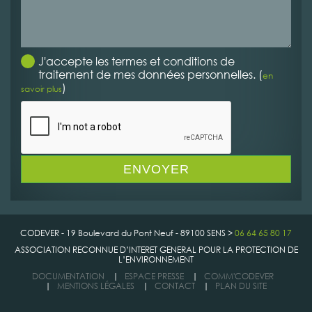
J'accepte les termes et conditions de
traitement de mes données personnelles. (
en
)
savoir plus
CODEVER - 19 Boulevard du Pont Neuf - 89100 SENS >
06 64 65 80 17
ASSOCIATION RECONNUE D’INTERET GENERAL POUR LA PROTECTION DE
L’ENVIRONNEMENT
DOCUMENTATION
|
ESPACE PRESSE
|
COMM'CODEVER
|
MENTIONS LÉGALES
|
CONTACT
|
PLAN DU SITE