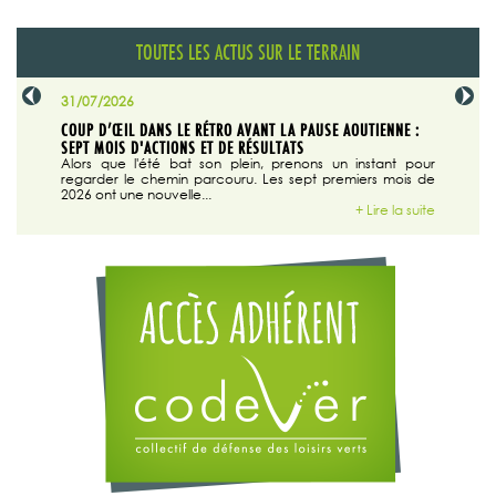
TOUTES LES ACTUS SUR LE TERRAIN
31/07/2026
29/07/20
SABLE
COUP D’ŒIL DANS LE RÉTRO AVANT LA PAUSE AOUTIENNE :
LA TRIBU
SEPT MOIS D'ACTIONS ET DE RÉSULTATS
Dans "En
tribune d
 du grand
Alors que l'été bat son plein, prenons un instant pour
regarder le chemin parcouru. Les sept premiers mois de
ire la suite
2026 ont une nouvelle...
+ Lire la suite