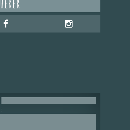
HÉRER
: