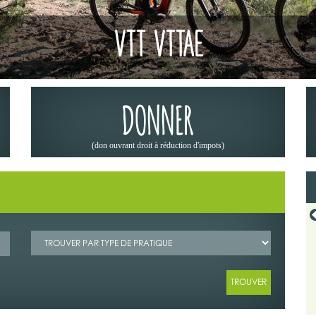
VTT VTTAE
DONNER
(don ouvrant droit à réduction d'impots)
19/06/2026
 CODEVER DANS OFFROAD 4X4
LA « MÉTÉO DES FORÊTS » : UN RÉFLEXE
23
INDISPENSABLE AVANT DE PARTIR EN RANDON
ribune du Codever dans "Off Road
Depuis 2023, Météo-France met à dispositi
juin 2026.
grand public la « météo des forêts », une cart
+ Lire la suite
+ Lire la