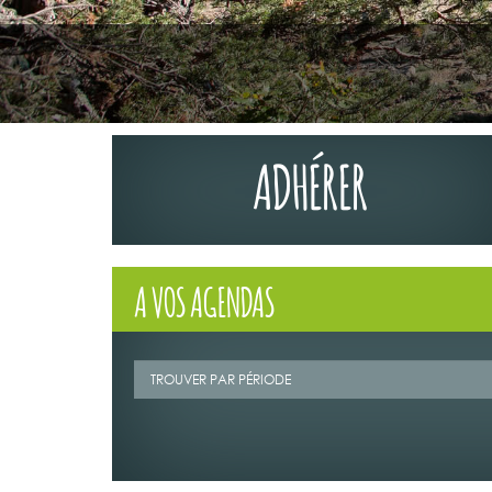
ADHÉRER
A VOS AGENDAS
02/07/2026
LA TRIBUNE DU
MAGAZINE N°1
Retrouvez la t
Mag" n°123 de 