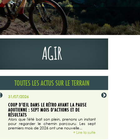
AGIR
TOUTES LES ACTUS SUR LE TERRAIN
31/07/2026
29/07/2026
COUP D’ŒIL DANS LE RÉTRO AVANT LA PAUSE
LA TRIBUNE DU CODEVER
NÉE
AOUTIENNE : SEPT MOIS D'ACTIONS ET DE
MAGAZINE N°140
on du
RÉSULTATS
Dans "Enduro M
e...
d'août/septembre 2026, 
Alors que l'été bat son plein, prenons un instant
 suite
succès du Codever.
pour regarder le chemin parcouru. Les sept
premiers mois de 2026 ont une nouvelle...
+ Lire la suite