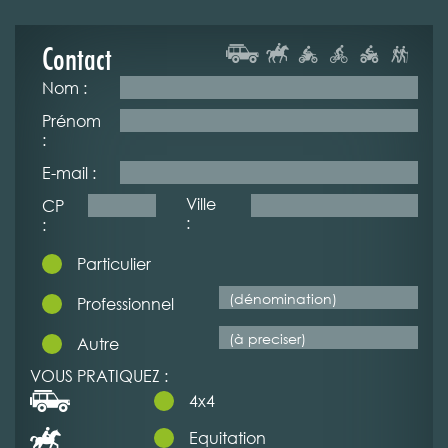
Contact
Nom :
Prénom
:
E-mail :
Ville
CP
:
:
Particulier
Professionnel
Autre
VOUS PRATIQUEZ :
4x4
Equitation