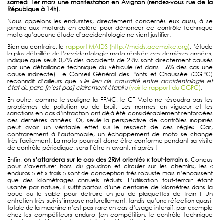
samedi 1er mars une manifestation en Avignon (rendez-vous rue de la
République à 14h).
Nous appelons les enduristes, directement concernés eux aussi, à se
joindre aux motards en colère pour dénoncer ce contrôle technique
moto qu’aucune étude d’accidentologie ne vient justifier.
Bien au contraire, le
rapport MAIDS (http://maids.acembike.org)
, l’étude
la plus détaillée de l’accidentologie moto réalisée ces dernières années,
indique que seuls 0,7% des accidents de 2RM sont directement causés
par une défaillance technique du véhicule (et dans 1,6% des cas une
cause indirecte). Le Conseil Général des Ponts et Chaussée (CGPC)
reconnaît d’ailleurs que
« le lien de causalité entre accidentologie et
état du parc [n’est pas] clairement établi »
(voir le rapport du CGPC)
.
En outre, comme le souligne la FFMC, le CT Moto ne résoudra pas les
problèmes de pollution ou de bruit. Les normes en vigueur et les
sanctions en cas d’infraction ont déjà été considérablement renforcées
ces dernières années. Or, seule la perspective de contrôles inopinés
peut avoir un véritable effet sur le respect de ces règles. Car,
contrairement à l’automobile, un échappement de moto se change
très facilement. La moto pourrait donc être conforme pendant sa visite
de contrôle périodique, sans l’être ni avant, ni après !
Enfin,
on s’attardera sur le cas des 2RM orientés « tout-terrain »
. Conçus
pour s’aventurer hors du goudron et circuler sur les chemins, les «
enduros » et « trails » sont de conception très robuste mais n’encaissent
que des kilométrages annuels réduits. L’utilisation tout-terrain étant
usante par nature, il suffit parfois d’une centaine de kilomètres dans la
boue ou le sable pour détruire un jeu de plaquettes de frein ! Un
entretien très suivi s’impose naturellement, tandis qu’une réfection quasi-
totale de la machine n’est pas rare en cas d’usage intensif, par exemple
chez les compétiteurs enduro (en compétition, le contrôle technique