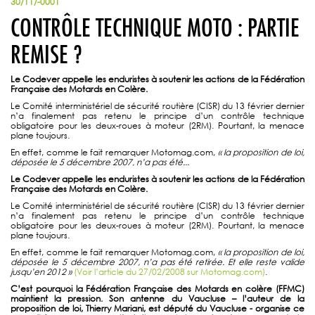
30/11/-0001
CONTRÔLE TECHNIQUE MOTO : PARTIE
REMISE ?
Le Codever appelle les enduristes à soutenir les actions de la Fédération
Française des Motards en Colère.
Le Comité interministériel de sécurité routière (CISR) du 13 février dernier
n’a finalement pas retenu le principe d’un contrôle technique
obligatoire pour les deux-roues à moteur (2RM). Pourtant, la menace
plane toujours.
En effet, comme le fait remarquer Motomag.com,
« la proposition de loi,
déposée le 5 décembre 2007, n’a pas été...
Le Codever appelle les enduristes à soutenir les actions de la Fédération
Française des Motards en Colère.
Le Comité interministériel de sécurité routière (CISR) du 13 février dernier
n’a finalement pas retenu le principe d’un contrôle technique
obligatoire pour les deux-roues à moteur (2RM). Pourtant, la menace
plane toujours.
En effet, comme le fait remarquer Motomag.com,
« la proposition de loi,
déposée le 5 décembre 2007, n’a pas été retirée. Et elle reste valide
jusqu’en 2012 »
(Voir l’article du 27/02/2008 sur Motomag.com)
.
C’est pourquoi la Fédération Française des Motards en colère (FFMC)
maintient la pression. Son antenne du Vaucluse – l’auteur de la
proposition de loi, Thierry Mariani, est député du Vaucluse - organise ce