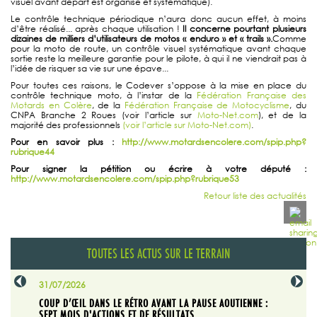
visuel avant départ est organisé et systématique).
Le contrôle technique périodique n’aura donc aucun effet, à moins
d’être réalisé... après chaque utilisation !
Il concerne pourtant plusieurs
dizaines de milliers d’utilisateurs de motos « enduro » et « trails ».
Comme
pour la moto de route, un contrôle visuel systématique avant chaque
sortie reste la meilleure garantie pour le pilote, à qui il ne viendrait pas à
l’idée de risquer sa vie sur une épave...
Pour toutes ces raisons, le Codever s’oppose à la mise en place du
contrôle technique moto, à l’instar de la
Fédération Française des
Motards en Colère
, de la
Fédération Française de Motocyclisme
, du
CNPA Branche 2 Roues (voir l’article sur
Moto-Net.com
), et de la
majorité des professionnels
(voir l’article sur Moto-Net.com)
.
Pour en savoir plus :
http://www.motardsencolere.com/spip.php?
rubrique44
Pour signer la pétition ou écrire à votre député :
http://www.motardsencolere.com/spip.php?rubrique53
Retour liste des actualités
TOUTES LES ACTUS SUR LE TERRAIN
31/07/2026
29/07/20
SABLE
COUP D’ŒIL DANS LE RÉTRO AVANT LA PAUSE AOUTIENNE :
LA TRIBU
SEPT MOIS D'ACTIONS ET DE RÉSULTATS
Dans "En