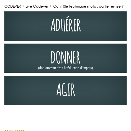
CODEVER
Live Codever
Contrôle technique moto : partie remise ?
ADHÉRER
DONNER
(don ouvrant droit à réduction d'impots)
AGIR
ACTUALITÉS