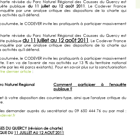
charte révisée du Parc Naturel Régional des Causses du Quercy est
uête publique
du 11 juillet au 12 août 2011
. Le Codever France
enquête par une analyse critique des dispositions de la charte qui
 activités qu'il défend.
utumée, le CODEVER invite les pratiquants à participer massivement
charte révisée du Parc Naturel Régional des Causses du Quercy est
du 11 juillet au 12 août 2011
ête publique
. Le Codever France
enquête par une analyse critique des dispositions de la charte qui
 activités qu'il défend.
utumée, le CODEVER invite les pratiquants à participer massivement
. Il en va de l'avenir de nos activités sur 13 % du territoire national
te par les 46 parcs existants). Pour en savoir plus sur la sanctuarisation
otre dernier article
:
Comment participer à l'enquête
publique ?
à votre disposition des courriers-type, ainsi que l'analyse critique du
te.
es demander auprès du secrétariat au 09 650 444 76 ou par mail :
dever.fr
ES DU QUERCY (révision de charte)
IQUE DU
11 JUILLET AU 12 AOUT 2011