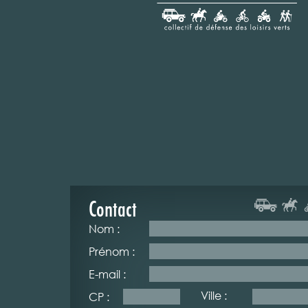
Contact
Nom :
Prénom :
E-mail :
Ville :
CP :