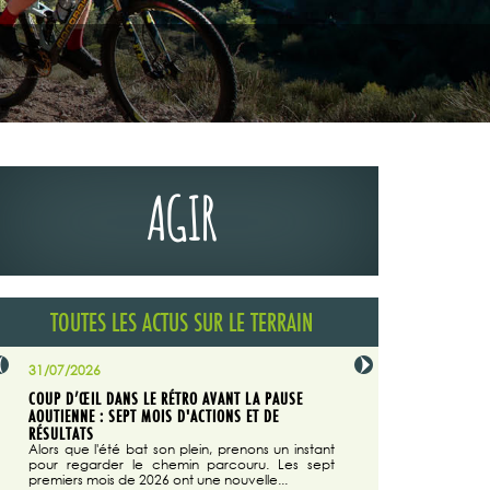
AGIR
TOUTES LES ACTUS SUR LE TERRAIN
31/07/2026
29/07/2026
COUP D’ŒIL DANS LE RÉTRO AVANT LA PAUSE
LA TRIBUNE DU CODEVER
NÉE
AOUTIENNE : SEPT MOIS D'ACTIONS ET DE
MAGAZINE N°140
on du
RÉSULTATS
Dans "Enduro M
e...
d'août/septembre 2026, 
Alors que l'été bat son plein, prenons un instant
 suite
succès du Codever.
pour regarder le chemin parcouru. Les sept
premiers mois de 2026 ont une nouvelle...