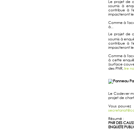
Le projet de 
soumis à enq
contribue à l'
impacteront les
Comme à l'acco
à...
Le projet de 
soumis à enqu
contribue à l'
impacteront les
Comme à l'acco
à cette enquête
(surface couver
des PNR,
lire n
Le Codever met 
projet de char
Vous pouvez l
secretariat@co
Résumé :
PNR DES CAUSS
ENQUETE PUBL