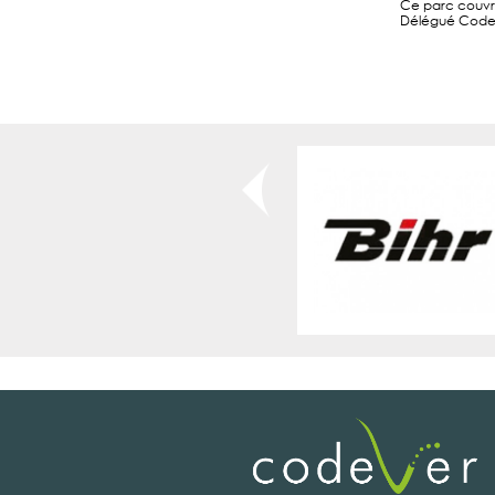
Ce parc couvri
Délégué Codeve