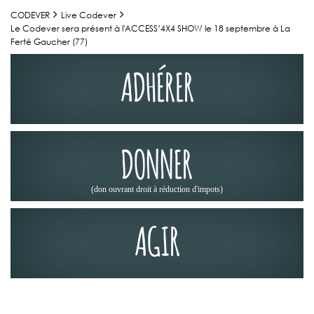
CODEVER
Live Codever
Le Codever sera présent à l'ACCESS’4X4 SHOW le 18 septembre à La
Ferté Gaucher (77)
ADHÉRER
DONNER
(don ouvrant droit à réduction d'impots)
AGIR
ACTUALITÉS