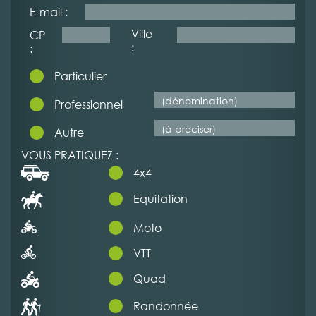
E-mail :
Ville
CP
:
:
Particulier
Professionnel
Autre
VOUS PRATIQUEZ :
4x4
Equitation
Moto
VTT
Quad
Randonnée