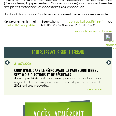
(Préparateurs, Equipementiers, Concessionnaires) qui souhaitent vendre
des pièces détachées et accessoires 4X4 d’occasion.
Un stand d'information Codever sera présent, venez nous rendre visite.
Renseignements et réservations :
contact.allroad@free.fr
ou
contact@escap-4X4.fr
- Tél : 06 08 98 58 47 ou 06 71 70 73 58
Retour liste des actualités
TOUTES LES ACTUS SUR LE TERRAIN
31/07/2026
29/07/20
SABLE
COUP D’ŒIL DANS LE RÉTRO AVANT LA PAUSE AOUTIENNE :
LA TRIBU
SEPT MOIS D'ACTIONS ET DE RÉSULTATS
Dans "En
tribune d
 du grand
Alors que l'été bat son plein, prenons un instant pour
regarder le chemin parcouru. Les sept premiers mois de
ire la suite
2026 ont une nouvelle...
+ Lire la suite