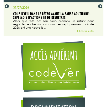
31/07/2026
29/07/20
SABLE
COUP D’ŒIL DANS LE RÉTRO AVANT LA PAUSE AOUTIENNE :
LA TRIBU
SEPT MOIS D'ACTIONS ET DE RÉSULTATS
Dans "En
tribune d
 du grand
Alors que l'été bat son plein, prenons un instant pour
regarder le chemin parcouru. Les sept premiers mois de
ire la suite
2026 ont une nouvelle...
+ Lire la suite