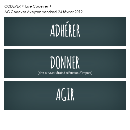
CODEVER
Live Codever
AG Codever Aveyron vendredi 24 février 2012
ADHÉRER
DONNER
(don ouvrant droit à réduction d'impots)
AGIR
ACTUALITÉS