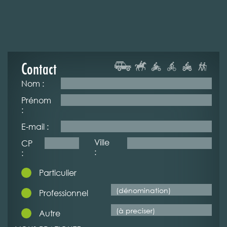
Contact
Nom :
Prénom
:
E-mail :
Ville
CP
:
:
Particulier
Professionnel
Autre