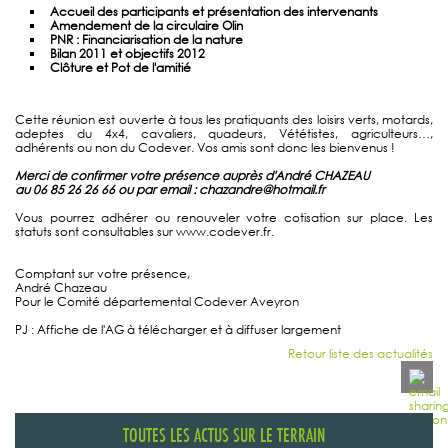
Accueil des participants et présentation des intervenants
Amendement de la circulaire Olin
PNR : Financiarisation de la nature
Bilan 2011 et objectifs 2012
Clôture et Pot de l'amitié
Cette réunion est ouverte à tous les pratiquants des loisirs verts, motards,
adeptes du 4x4, cavaliers, quadeurs, Vététistes, agriculteurs…,
adhérents ou non du Codever. Vos amis sont donc les bienvenus !
Merci de confirmer votre présence auprès d'André CHAZEAU
au 06 85 26 26 66 ou par email : chazandre@hotmail.fr
Vous pourrez adhérer ou renouveler votre cotisation sur place. Les
statuts sont consultables sur www.codever.fr.
Comptant sur votre présence,
André Chazeau
Pour le Comité départemental Codever Aveyron
PJ : Affiche de l'AG à télécharger et à diffuser largement
Retour liste des actualités
TOUTES LES ACTUS SUR LE TERRAIN