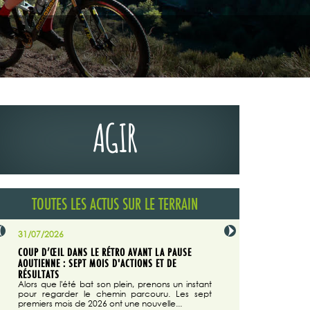
AGIR
TOUTES LES ACTUS SUR LE TERRAIN
31/07/2026
29/07/2026
COUP D’ŒIL DANS LE RÉTRO AVANT LA PAUSE
LA TRIBUNE DU CODEVER
NÉE
AOUTIENNE : SEPT MOIS D'ACTIONS ET DE
MAGAZINE N°140
on du
RÉSULTATS
Dans "Enduro M
e...
d'août/septembre 2026, 
Alors que l'été bat son plein, prenons un instant
 suite
succès du Codever.
pour regarder le chemin parcouru. Les sept
premiers mois de 2026 ont une nouvelle...