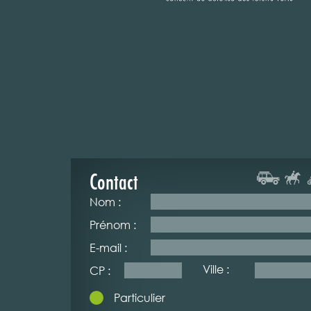
Contact
Nom :
Prénom :
E-mail :
Ville :
CP :
Particulier