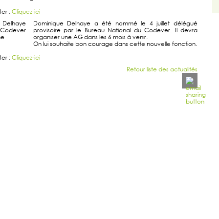
ter :
Cliquez-ici
Dominique Delhaye a été nommé le 4 juillet délégué
provisoire par le Bureau National du Codever. Il devra
organiser une AG dans les 6 mois à venir.
On lui souhaite bon courage dans cette nouvelle fonction.
ter :
Cliquez-ici
Retour liste des actualités