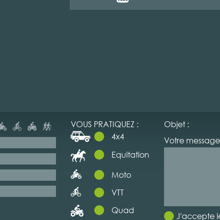
VOUS PRATIQUEZ :
Objet :
4x4
Votre message 
Equitation
Moto
VTT
Quad
J'accepte l